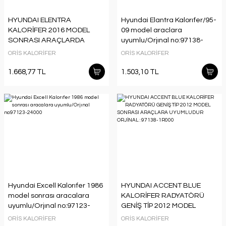
HYUNDAI ELENTRA
Hyundai Elantra Kalorıfer/95-
KALORİFER 2016 MODEL
09 model araclara
SONRASI ARAÇLARDA
uyumlu/Orjınal no:97138-
UYUMLUDUR. ORJİNAL
2D000
ORİS KALORİFER
ORİS KALORİFER
NO:97138-3X000
1.668,77 TL
1.503,10 TL
Hyundai Excell Kalorıfer 1986
HYUNDAI ACCENT BLUE
model sonrası aracalara
KALORİFER RADYATÖRÜ
uyumlu/Orjınal no:97123-
GENİŞ TİP 2012 MODEL
24000
SONRASI ARAÇLARA
ORİS KALORİFER
ORİS KALORİFER
UYUMLUDUR ORJİNAL :