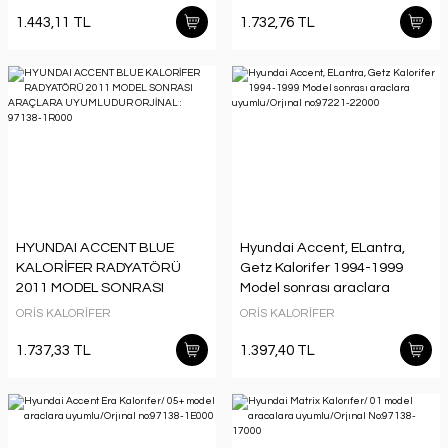
97138-1R000
1.443,11 TL
1.732,76 TL
HYUNDAI ACCENT BLUE
Hyundai Accent, ELantra,
KALORİFER RADYATÖRÜ
Getz Kalorifer 1994-1999
2011 MODEL SONRASI
Model sonrası araclara
ARAÇLARA UYUMLUDUR
uyumlu/Orjınal no:97221-
ORİS KALORİFER
ORİS KALORİFER
ORJİNAL : 97138-1R000
22000
1.737,33 TL
1.397,40 TL