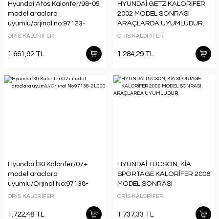
Hyundai Atos Kalorıfer/98-05
HYUNDAİ GETZ KALORİFER
model araclara
2002 MODEL SONRASI
uyumlu/orjınal no:97123-
ARAÇLARDA UYUMLUDUR.
02000
ORJİNAL NO: 97221-1C000
ORİS KALORİFER
ORİS KALORİFER
1.661,92 TL
1.284,29 TL
Hyundaı İ30 Kalorıfer/07+
HYUNDAİ TUCSON, KİA
model araclara
SPORTAGE KALORİFER 2006
uyumlu/Orjınal No:97138-
MODEL SONRASI
2L000
ARAÇLARDA UYUMLUDUR.
ORİS KALORİFER
ORİS KALORİFER
1.722,48 TL
1.737,33 TL