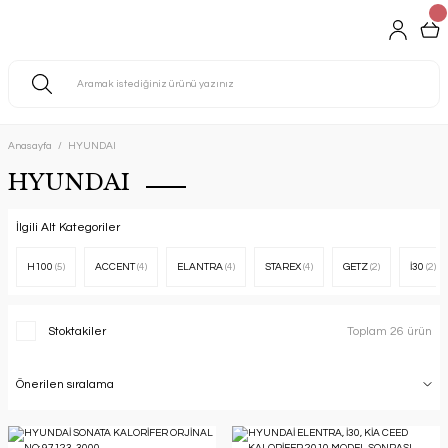
Anasayfa
HYUNDAI
HYUNDAI
İlgili Alt Kategoriler
H100
(5)
ACCENT
(4)
ELANTRA
(4)
STAREX
(4)
GETZ
(2)
İ30
(2)
Stoktakiler
Toplam 26 ürün