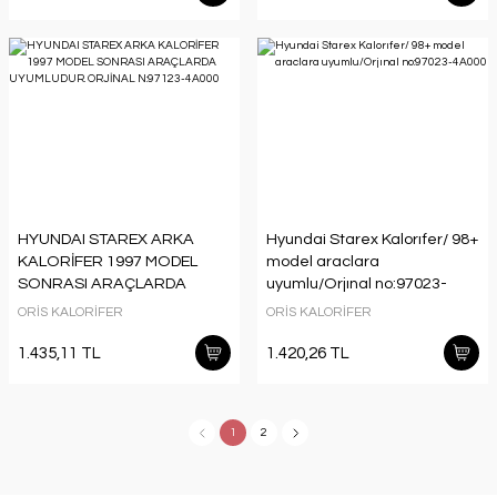
HYUNDAI STAREX ARKA
Hyundai Starex Kalorıfer/ 98+
KALORİFER 1997 MODEL
model araclara
SONRASI ARAÇLARDA
uyumlu/Orjınal no:97023-
UYUMLUDUR. ORJİNAL
4A000
ORİS KALORİFER
ORİS KALORİFER
N:97123-4A000
1.435,11 TL
1.420,26 TL
1
2