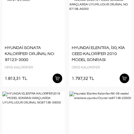
HYUNDAİ SONATA
HYUNDAİ ELENTRA, İ30, KİA
KALORİFER ORJİNAL NO:
CEED KALORİFER 2010
97123-3000
MODEL SONRASI
ARAÇLARDA UYUMLUDUR.
ORİS KALORİFER
ORİS KALORİFER
ORJİNAL NO: 97138-A5000
1.813,31 TL
1.797,32 TL