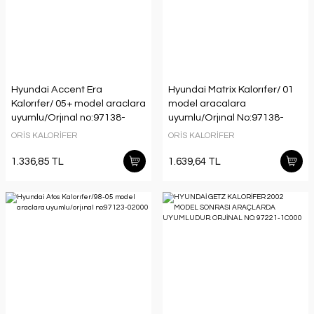
Hyundai Accent Era
Hyundai Matrix Kalorıfer/ 01
Kalorıfer/ 05+ model araclara
model aracalara
uyumlu/Orjınal no:97138-
uyumlu/Orjınal No:97138-
1E000
17000
ORİS KALORİFER
ORİS KALORİFER
1.336,85 TL
1.639,64 TL