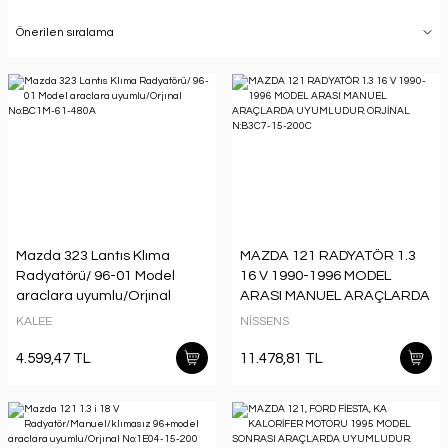
Mazda 323 Lantıs Klıma
MAZDA 121 RADYATÖR 1.3
Radyatörü/ 96-01 Model
16 V 1990-1996 MODEL
araclara uyumlu/Orjınal
ARASI MANUEL ARAÇLARDA
No:BC1M-61-480A
UYUMLUDUR. ORJİNAL
KALEE
NİSSENS
N:B3C7-15-200C
4.599,47 TL
11.478,81 TL