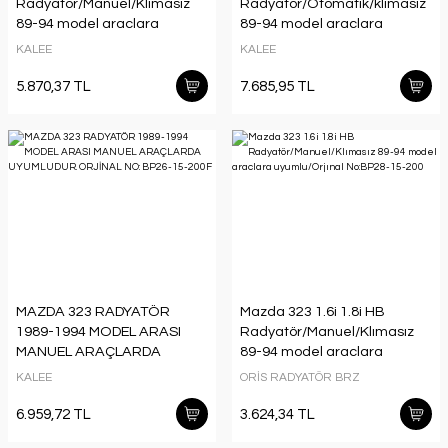
Radyatör/Manuel/Klımasız
Radyatör/Otomatık/klımasız
89-94 model araclara
89-94 model araclara
uyumlu/Orjınal No:B61S-15-
uyumlu/Orjınal No:B547-15-
KALEE
KALEE
200A
200A
5.870,37 TL
7.685,95 TL
MAZDA 323 RADYATÖR
Mazda 323 1.6i 1.8i HB
1989-1994 MODEL ARASI
Radyatör/Manuel/Klımasız
MANUEL ARAÇLARDA
89-94 model araclara
UYUMLUDUR. ORJİNAL NO:
uyumlu/Orjınal No:BP28-15-
KALEE
ORİS RADYATÖR BRZ
BP26-15-200F
200
6.959,72 TL
3.624,34 TL