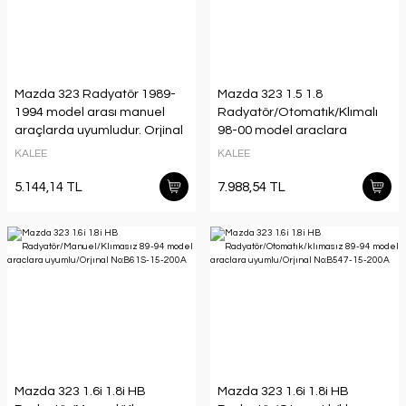
Mazda 323 Radyatör 1989-
Mazda 323 1.5 1.8
1994 model arası manuel
Radyatör/Otomatık/Klımalı
araçlarda uyumludur. Orjinal
98-00 model araclara
n: BP28-15-200
uyumlu/orjınal No:ZL02-15-
KALEE
KALEE
200
5.144,14 TL
7.988,54 TL
Mazda 323 1.6i 1.8i HB
Mazda 323 1.6i 1.8i HB