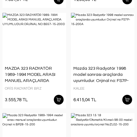
MAZDA 323 RADYATÖR
Mazda 323 Radyatör 1998
1989-1994 MODEL ARASI
model sonrası araçlarda
MANUEL ARAÇLARDA
uyumludur. Orjinal no: FS7P-
UYUMLUDUR. ORJİNAL NO:
15-200A
ORİS RADYATÖR BRZ
KALEE
B557-15-200D
3.555,78 TL
6.415,04 TL