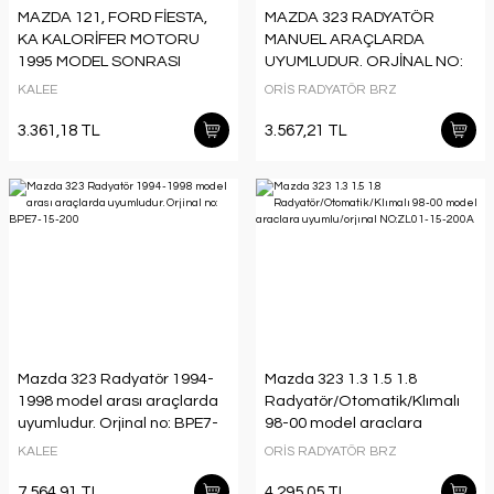
MAZDA 121, FORD FİESTA,
MAZDA 323 RADYATÖR
KA KALORİFER MOTORU
MANUEL ARAÇLARDA
1995 MODEL SONRASI
UYUMLUDUR. ORJİNAL NO:
ARAÇLARDA UYUMLUDUR.
B388-15-200C
KALEE
ORİS RADYATÖR BRZ
ORJİNAL NO: 347060
3.361,18 TL
3.567,21 TL
Mazda 323 Radyatör 1994-
Mazda 323 1.3 1.5 1.8
1998 model arası araçlarda
Radyatör/Otomatik/Klımalı
uyumludur. Orjinal no: BPE7-
98-00 model araclara
15-200
uyumlu/orjınal NO:ZL01-15-
KALEE
ORİS RADYATÖR BRZ
200A
7.564,91 TL
4.295,05 TL