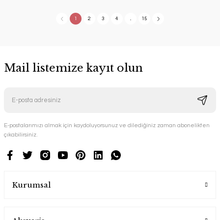
1
2
3
4
..
15
Mail listemize kayıt olun
E-postalarımızı almak için kaydoluyorsunuz ve dilediğiniz zaman abonelikten
çıkabilirsiniz.
Kurumsal