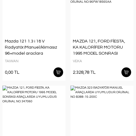
Mazda 121 1.3 i 18 V
MAZDA 121, FORD FİESTA,
Radyatör/Manuel/klımasız
KA KALORİFER MOTORU
96+model araclara
1995 MODEL SONRASI
uyumlu/Orjınal No:1E04-15-
ARAÇLARDA UYUMLUDUR.
TAIWAN
VEKA
200
ORJİNAL NO: 96FW18565AA
0,00 TL
2.328,78 TL