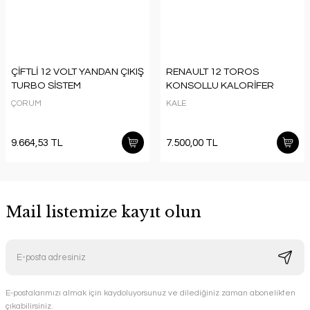
ÇİFTLİ 12 VOLT YANDAN ÇIKIŞ
RENAULT 12 TOROS
TURBO SİSTEM
KONSOLLU KALORİFER
ÇORUM
KALE
9.664,53 TL
7.500,00 TL
Mail listemize kayıt olun
E-postalarımızı almak için kaydoluyorsunuz ve dilediğiniz zaman abonelikten
çıkabilirsiniz.