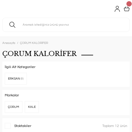
Anasayfa
ÇORUM KALORİFER
ÇORUM KALORİFER
İlgili Alt Kategoriler
ERKSAN
(8)
Markalar
ÇORUM
KALE
Stoktakiler
Toplam 12 ürün