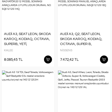
AUDİ A3, SEAT LEON, SKODA
AUDİ A3, Q2, SEAT LEON,
KAROQ, KODIAQ, OCTAVIA,
SKODA KAROQ, KODIAQ,
SUPERB, YETİ,
OCTAVIA, SUPER B,
VOLKSWAGEN GOLF,
VOLKSWAGEN GOLF
KALEE
NİSSENS
PASSAT, TİGUAN RADYATÖR
RADYATÖR 2012 MODEL
2012 MODEL SONRASI
SONRASI MANUEL
8.085,45 TL
7.472,42 TL
ARAÇLARDA UYUMLUDUR.
ARAÇLARDA UYUMLUDUR
ORJİNAL NO: 5Q0121251HQ
ORJİNAL N:5Q0121251EQ