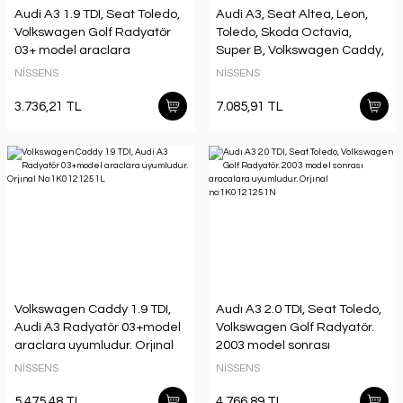
Audi A3 1.9 TDI, Seat Toledo,
Audi A3, Seat Altea, Leon,
Volkswagen Golf Radyatör
Toledo, Skoda Octavia,
03+ model araclara
Super B, Volkswagen Caddy,
uyumlu/orjınal
Golf, Jetta, Passat, Touran
NİSSENS
NİSSENS
no:1K0121253H
Radyatör 2003 model sonrası
manuel araçlarda
3.736,21 TL
7.085,91 TL
uyumludur. Orjinal no:
1K0121251AL
Volkswagen Caddy 1.9 TDI,
Audı A3 2.0 TDI, Seat Toledo,
Audi A3 Radyatör 03+model
Volkswagen Golf Radyatör.
araclara uyumludur. Orjınal
2003 model sonrası
No:1K0121251L
aracalara uyumludur. Orjınal
NİSSENS
NİSSENS
no:1K0121251N
5.475,48 TL
4.766,89 TL