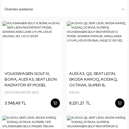
VOLKSWAGEN GOLF IV,
AUDİ A3, Q2, SEAT LEON,
BORA, AUDİ A3, SEAT LEON
SKODA KAROQ, KODIAQ,
RADYATÖR 97 MODEL
OCTAVIA, SUPER B,
SONRASI ARACLARA
VOLKSWAGEN GOLF
ORİS RADYATÖR BRZ
KALEE
UYUMLUDUR ORJINAL NO
RADYATÖR 2012 MODEL
1J0121253P
SONRASI MANUEL
3.546,49 TL
6.231,21 TL
ARAÇLARDA UYUMLUDUR
ORJİNAL N:5Q0121251EQ