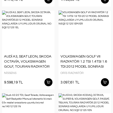
AUDİ A3, SEAT LEON, SKODA
VOLKSWAGEN GOLF VII
OCTAVİA, VOLKSWAGEN
RADYATÖR 1.2 TSI 1.4TSI 1.6
GOLF, TOURAN RADYATÖR
TDI 2012 MODEL SONRASI
2012 MODEL SONRASI
ARAÇLARDA UYUMLUDUR.
NİSSENS
ORİS RADYATÖR
ARAÇLARDA UYUMLUDUR.
ORJİNAL
ORJİNAL NO: 5Q0121251EL
N:5Q0121251EM/ER
9.598,19 TL
3.097,61 TL