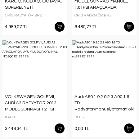
KAROQ, KODIAQ, OCTAVIA,
MODEL SONRASI MANUEL
SUPERB, YETİ,
1.8TFSI ARAÇLARDA
VOLKSWAGEN GOLF,
UYUMLUDUR. ORJİNAL
ORİS RADYATÖR BRZ
ORİS RADYATÖR BRZ
PASSAT, TİGUAN RADYATÖR
NO:5Q0121251EP
2012 MODEL SONRASI
4.989,07 TL
6.480,77 TL
ARAÇLARDA UYUMLUDUR.
ORJİNAL NO: 5Q0121251HQ
VOLKSWAGEN GOLF VII,
Audı A80 1.9 2.0 2.3 A90 1.6
AUDİ A3 RADYATÖR 2013
TD
MODEL SONRASI 1.2 TSI
Radyatör/Manuel/otomatık/klım
ARAÇLARDA UYUMLUDUR.
81-94 model araclara
KALEE
BEHR
ORJİNAL NO:5Q0121251EB
uyumlu/orjınal
no:893121251F
3.448,34 TL
0,00 TL