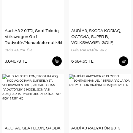
Audı A3 2.0 TDI, Seat Toledo,
AUDİ A3, SKODA KODIAQ,
Volkswagen Golf
OCTAVIA, SUPER B,
Radyatör/Manuel/otomatık/klımalı
VOLKSWAGEN GOLF,
03+ model aracalara
PASSAT, TİGUAN, TOURAN
ORİS RADYATÖR
ORİS RADYATÖR BRZ
uyumlu/orjınal
RADYATÖR. 2012 MODEL
no:1K0121251N
SONRASI ARAÇLARDA
3.046,78 TL
6.684,65 TL
UYUMLUDUR. ORJİNAL NO:
5Q0121251EN
AUDİ A3, SEAT LEON, SKODA
AUDİ A3 RADYATÖR 2013