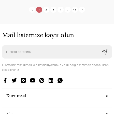
1
2
3
4
..
45
Mail listemize kayıt olun
E-postalarımızı almak için kaydoluyorsunuz ve dilediğiniz zaman abonelikten
çıkabilirsiniz.
Kurumsal