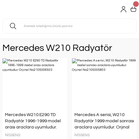
Mercedes W210 Radyatör
Mercedes W210 E290 TD
Mercedes A serisi, W210
Radyatör 1996-1999 model
Radyatör 1999 model sonrası
arası araclara uyumludur.
araclara uyumludur. Orjınal
Orjınal No:2105006503
No:2105005803
NİSSENS
NİSSENS