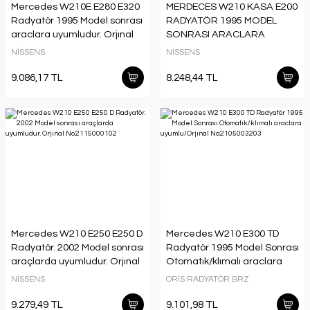
Mercedes W210E E280 E320
MERDECES W210 KASA E200
Radyatör 1995 Model sonrası
RADYATÖR 1995 MODEL
araclara uyumludur. Orjınal
SONRASI ARACLARA
No:2105000903
UYUMLUDUR ORJINAL
NİSSENS
NİSSENS
NO:2105003003
9.086,17 TL
8.248,44 TL
Mercedes W210 E250 E250 D
Mercedes W210 E300 TD
Radyatör. 2002 Model sonrası
Radyatör 1995 Model Sonrası
araçlarda uyumludur. Orjınal
Otomatık/klımalı araclara
No:2115000102
uyumlu/Orjınal
NİSSENS
ORİS RADYATÖR BRZ
No:2105003203
9.279,49 TL
9.101,98 TL