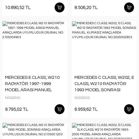
10.890,52 TL
8.506,20 TL
MERCEDES E CLASS, W210
MERCEDES C CLASS, W202, E
RADYATÖR 1997-1999
CLASS, W210 RADYATÖR
MODEL ARASI MANUEL
1993 MODEL SONRASI
ARAÇLARDA UYUMLUDUR.
MANUEL, KLİMASIZ
NİSSENS
NİSSENS
ORJİNAL NO: 2105004903
ARAÇLARDA UYUMLUDUR.
ORJİNAL NO: 2025002903
9.795,02 TL
6.959,62 TL