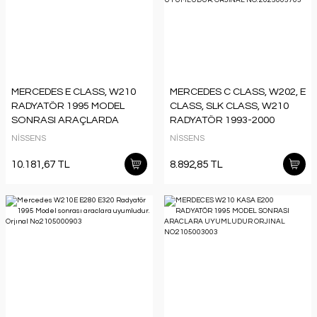
MERCEDES E CLASS, W210
MERCEDES C CLASS, W202, E
RADYATÖR 1995 MODEL
CLASS, SLK CLASS, W210
SONRASI ARAÇLARDA
RADYATÖR 1993-2000
UYUMLUDUR. ORJİNAL NO:
MODEL ARASI ARAÇLARDA
NİSSENS
NİSSENS
2105001203
UYUMLUDUR. ORJİNAL NO:
2025003703
10.181,67 TL
8.892,85 TL