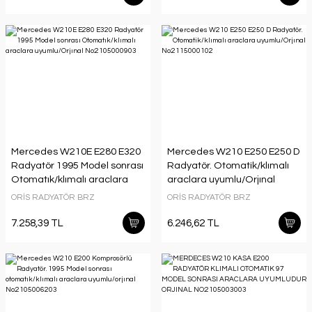
Mercedes W210E E280 E320
Mercedes W210 E250 E250 D
Radyatör 1995 Model sonrası
Radyatör. Otomatik/klımalı
Otomatık/klımalı araclara
araclara uyumlu/Orjınal
uyumlu/Orjınal
No:2115000102
ORİS RADYATÖR BRZ
ORİS RADYATÖR BRZ
No:2105000903
7.258,39 TL
6.246,62 TL