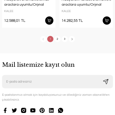
araclara uyumlu/Orjınal
araclara uyumlu/Orjınal
No:2105006503
No:2105003203
KALEE
KALEE
12.588,01 TL
14.282,55 TL
1
2
3
Mail listemize kayıt olun
E-postalarımızı almak için kaydoluyorsunuz ve dilediğiniz zaman abonelikten
çıkabilirsiniz.