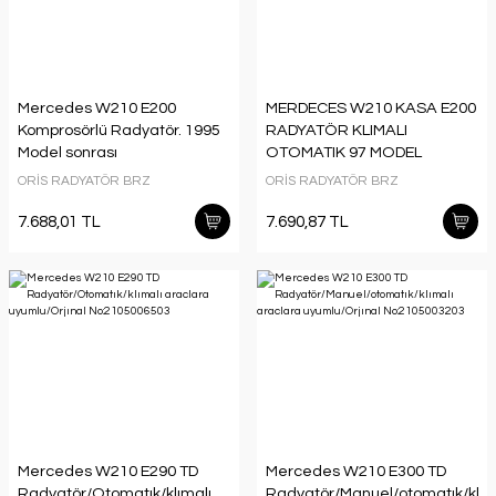
Mercedes W210 E200
MERDECES W210 KASA E200
Komprosörlü Radyatör. 1995
RADYATÖR KLIMALI
Model sonrası
OTOMATIK 97 MODEL
otomatık/klımalı araclara
SONRASI ARACLARA
ORİS RADYATÖR BRZ
ORİS RADYATÖR BRZ
uyumlu/orjınal
UYUMLUDUR ORJINAL
No:2105006203
NO:2105003003
7.688,01 TL
7.690,87 TL
Mercedes W210 E290 TD
Mercedes W210 E300 TD
Radyatör/Otomatık/klımalı
Radyatör/Manuel/otomatık/klım