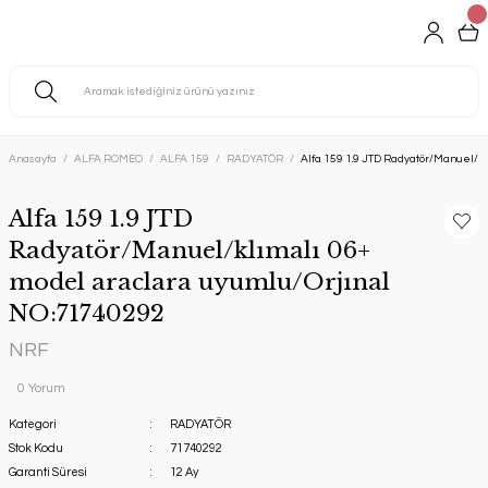
Anasayfa
ALFA ROMEO
ALFA 159
RADYATÖR
Alfa 159 1.9 JTD Radyatör/Manuel/k
Alfa 159 1.9 JTD
Radyatör/Manuel/klımalı 06+
model araclara uyumlu/Orjınal
NO:71740292
NRF
0 Yorum
Kategori
RADYATÖR
Stok Kodu
71740292
Garanti Süresi
12 Ay