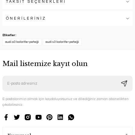
TAKSİT SEÇENEKLERİ
ÖNERİLERİNİZ
Etiketler :
audi a3 kalorifer peteği
audi s3 kalorifer peteği
Mail listemize kayıt olun
E-postalarımızı almak için kaydoluyorsunuz ve dilediğiniz zaman abonelikten
çıkabilirsiniz.