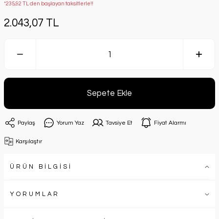
*235,92 TL den başlayan taksitlerle!!
2.043,07 TL
Sepete Ekle
Paylaş
Yorum Yaz
Tavsiye Et
Fiyat Alarmı
Karşılaştır
ÜRÜN BİLGİSİ
YORUMLAR