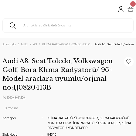
Anasayfa
AUDI
A3
KLİMA RADYATÖRÜ KONDENSER
Audi A3, Seat Toledo, Volksw
Audi A3, Seat Toledo, Volkswagen
Golf, Bora Klıma Radyatörü/ 96+
Model araclara uyumlu/orjınal
no:1J0820413B
NİSSENS
0 Yorum
Kategori
KLİMA RADYATÖRÜ KONDENSER
,
KLİMA RADYATÖRÜ
KONDENSER
,
KLİMA RADYATÖRÜ KONDENSER
,
KLİMA
RADYATÖRÜ KONDENSER
Stok Kodu
94310