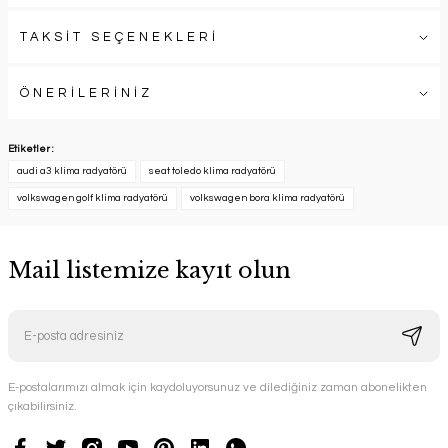
TAKSİT SEÇENEKLERİ
ÖNERİLERİNİZ
Etiketler :
audi a3 klima radyatörü
seat toledo klima radyatörü
volkswagen golf klima radyatörü
volkswagen bora klima radyatörü
Mail listemize kayıt olun
E-postalarımızı almak için kaydoluyorsunuz ve dilediğiniz zaman abonelikten
çıkabilirsiniz.