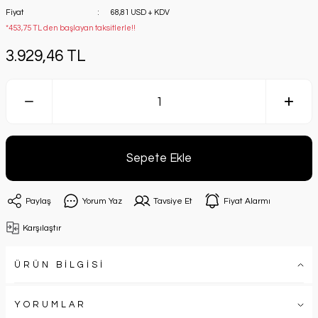
Fiyat
68,81 USD + KDV
*453,75 TL den başlayan taksitlerle!!
3.929,46 TL
Sepete Ekle
Paylaş
Yorum Yaz
Tavsiye Et
Fiyat Alarmı
Karşılaştır
ÜRÜN BİLGİSİ
YORUMLAR