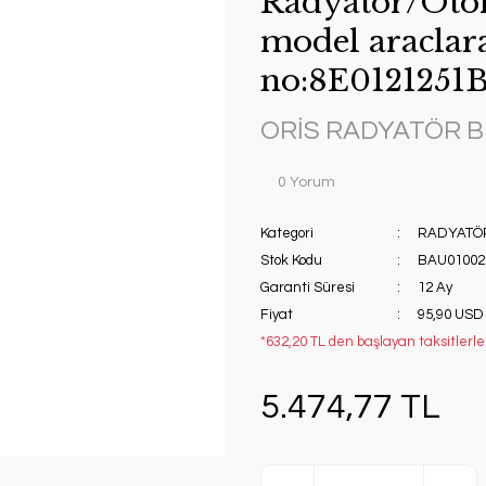
Radyatör/Otom
model araclar
no:8E0121251
ORİS RADYATÖR 
0 Yorum
Kategori
RADYATÖ
Stok Kodu
BAU01002
Garanti Süresi
12 Ay
Fiyat
95,90 USD
*632,20 TL den başlayan taksitlerle!
5.474,77 TL