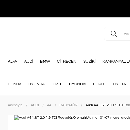
ALFA
AUDİ
BMW
CİTREOEN
SUZİKİ
KAMPANYALIL
HONDA
HYUNDAI
OPEL
HYUNDAI
FORD
TOYOTA
Anasayfa
AUDI
A4
RADYATÖR
Audi A4 1.8T 2.0 1.9 TDI R