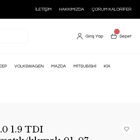
İLETİŞİM
HAKKIMIZDA
ÇORUM KALORİFER
Giriş Yap
Sepet
EEP
VOLKSWAGEN
MAZDA
MİTSUBİSHİ
KİA
.0 1.9 TDI