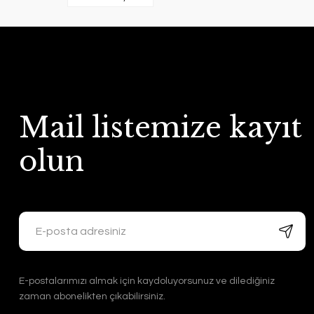
Mail listemize kayıt
olun
E-postalarımızı almak için kaydoluyorsunuz ve dilediğiniz
zaman abonelikten çıkabilirsiniz.