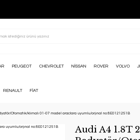
AR
PEUGEOT
CHEVROLET
NİSSAN
ROVER
VOLVO
J
RENAULT
FİAT
adyatör/Otomatık/klımalı 01-07 model araclara uyumlu/orjınal no:8E0121251B
Audi A4 1.8T 2