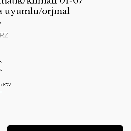
atık/klımalı 01-07
a uyumlu/orjınal
B
BRZ
R
6
 + KDV
!