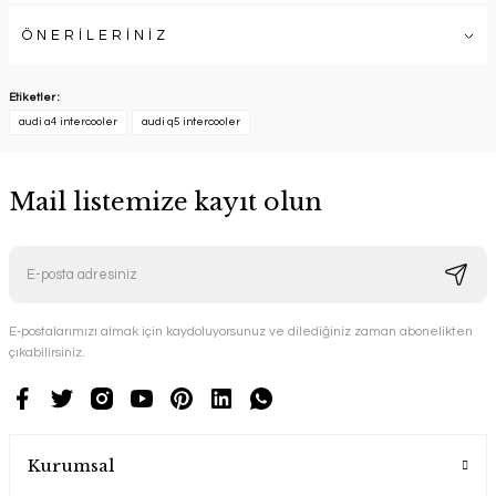
ÖNERİLERİNİZ
Etiketler :
audi a4 intercooler
audi q5 intercooler
Mail listemize kayıt olun
E-postalarımızı almak için kaydoluyorsunuz ve dilediğiniz zaman abonelikten
çıkabilirsiniz.
Kurumsal