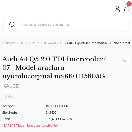
Anasayfa
AUDI
A4
İNTERCOOLER
Audı A4 Q5 2.0 TDI Intercooler/ 07+ Model arac
Audı A4 Q5 2.0 TDI Intercooler/
07+ Model araclara
uyumlu/orjınal no:8K0145805G
KALEE
0 Yorum
Kategori
İNTERCOOLER
Stok Kodu
342400
Fiyat
169,49 USD + KDV
*1.118,15 TL den başlayan taksitlerle!!