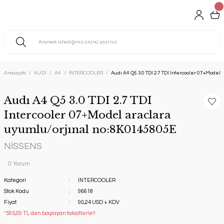
Anasayfa
AUDI
A4
İNTERCOOLER
Audı A4 Q5 3.0 TDI 2.7 TDI Intercooler 07+Model
Audı A4 Q5 3.0 TDI 2.7 TDI
Intercooler 07+Model araclara
uyumlu/orjınal no:8K0145805E
NİSSENS
0 Yorum
Kategori
İNTERCOOLER
Stok Kodu
96618
Fiyat
90,24 USD + KDV
*595,09 TL den başlayan taksitlerle!!