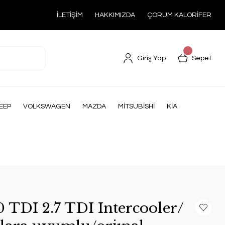
İLETİŞİM
HAKKIMIZDA
ÇORUM KALORİFER
Giriş Yap
Sepet
EEP
VOLKSWAGEN
MAZDA
MİTSUBİSHİ
KİA
 TDI 2.7 TDI Intercooler/