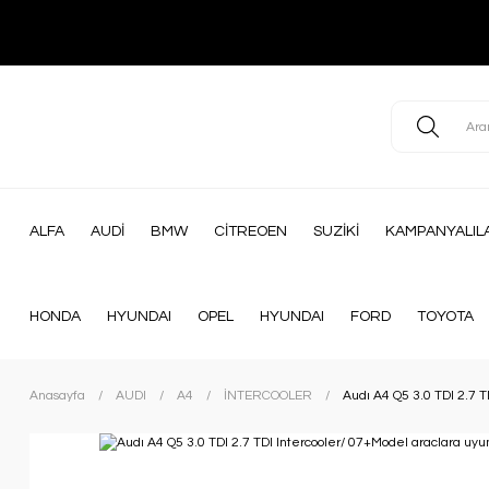
ALFA
AUDİ
BMW
CİTREOEN
SUZİKİ
KAMPANYALIL
HONDA
HYUNDAI
OPEL
HYUNDAI
FORD
TOYOTA
Anasayfa
AUDI
A4
İNTERCOOLER
Audı A4 Q5 3.0 TDI 2.7 