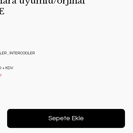
lara uyumlu/orjınal
E
LER
,
İNTERCOOLER
D + KDV
!
Sepete Ekle