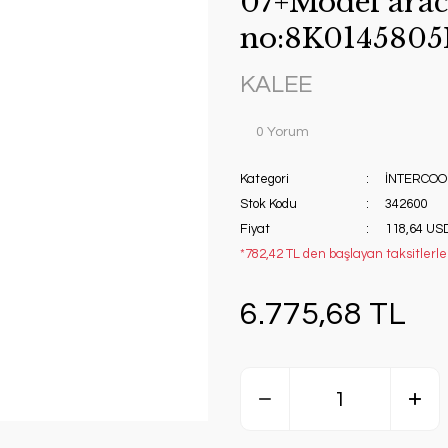
07+Model arac
no:8K0145805
KALEE
0 Yorum
Kategori
İNTERCOO
Stok Kodu
342600
Fiyat
118,64 US
*782,42 TL den başlayan taksitlerle!
6.775,68 TL