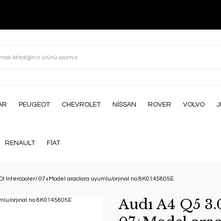
AR
PEUGEOT
CHEVROLET
NİSSAN
ROVER
VOLVO
J
RENAULT
FİAT
TDI Intercooler/ 07+Model araclara uyumlu/orjınal no:8K0145805E
Audı A4 Q5 3.0