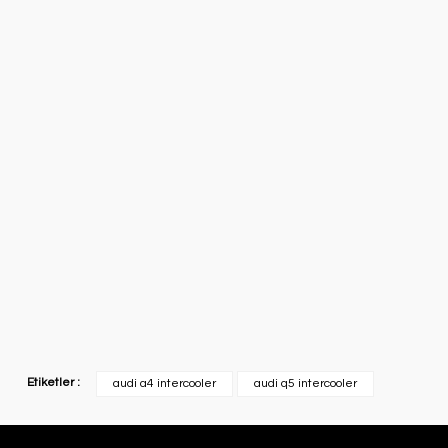
Etiketler :
audi a4 intercooler
audi q5 intercooler