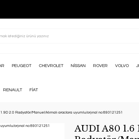
AR
PEUGEOT
CHEVROLET
NİSSAN
ROVER
VOLVO
J
RENAULT
FİAT
 1.9D 2.0 Radyatör/Manuel/klımalı araclara uyumlu/orjınal no:893121251
AUDI A80 1.6 1