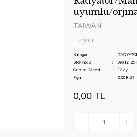
Radyatör/Manu
uyumlu/orjına
TAIWAN
0 Yorum
Kategori
RADYATÖ
Stok Kodu
893121251
Garanti Süresi
12 Ay
Fiyat
0,00 EUR 
0,00 TL