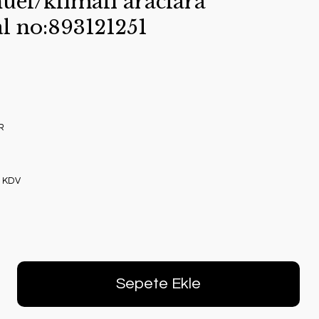
el/klımalı araclara
l no:893121251
R
+ KDV
Sepete Ekle