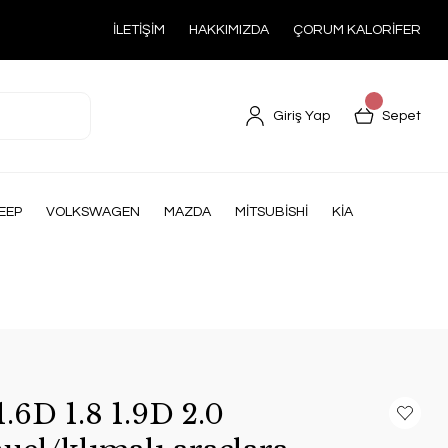
İLETİŞİM
HAKKIMIZDA
ÇORUM KALORİFER
Giriş Yap
Sepet
EEP
VOLKSWAGEN
MAZDA
MİTSUBİSHİ
KİA
.6D 1.8 1.9D 2.0