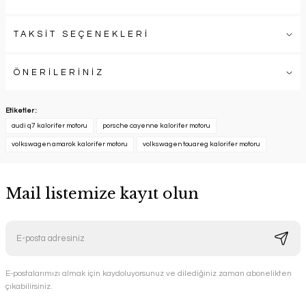
TAKSİT SEÇENEKLERİ
ÖNERİLERİNİZ
Etiketler :
audi q7 kalorifer motoru
porsche cayenne kalorifer motoru
volkswagen amarok kalorifer motoru
volkswagen touareg kalorifer motoru
Mail listemize kayıt olun
E-postalarımızı almak için kaydoluyorsunuz ve dilediğiniz zaman abonelikten
çıkabilirsiniz.