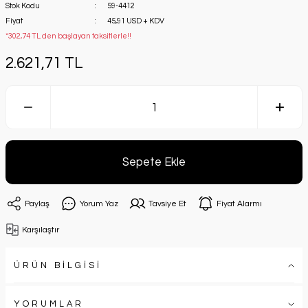
Stok Kodu
59-4412
Fiyat
45,91 USD + KDV
*302,74 TL den başlayan taksitlerle!!
2.621,71 TL
Sepete Ekle
Paylaş
Yorum Yaz
Tavsiye Et
Fiyat Alarmı
Karşılaştır
ÜRÜN BİLGİSİ
YORUMLAR