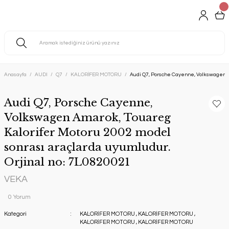
Anasayfa
AUDI
Q7
KALORİFER MOTORU
Audi Q7, Porsche Cayenne, Volkswagen Am
Audi Q7, Porsche Cayenne,
Volkswagen Amarok, Touareg
Kalorifer Motoru 2002 model
sonrası araçlarda uyumludur.
Orjinal no: 7L0820021
VEKA
0 Yorum
Kategori
KALORİFER MOTORU
,
KALORİFER MOTORU
,
KALORİFER MOTORU
,
KALORİFER MOTORU