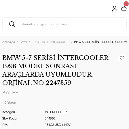
Anasayfa
BMW
5-7 SERİSİ
İNTERCOOLER
BMW 5-7 SERİSİ İNTERCOOLER 1998 
BMW 5-7 SERİSİ İNTERCOOLER
1998 MODEL SONRASI
ARAÇLARDA UYUMLUDUR.
ORJİNAL NO:2247359
KALEE
0 Yorum
Kategori
İNTERCOOLER
Stok Kodu
344850
Fiyat
161,02 USD + KDV