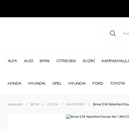
ALFA
AUDİ
BMW
CİTREOEN
SUZİKİ
KAMPANYALIL
HONDA
HYUNDAI
OPEL
HYUNDAI
FORD
TOYOTA
Anasayfa
BMW
E32,34
KALORİFER
Bmw E34 Kalorifer/Orj