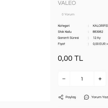
VALEO
0 Yorum
Kategori
KALORİFE
Stok Kodu
883982
Garanti Süresi
12 Ay
Fiyat
0,00 EUR 
0,00 TL
Paylaş
Yorum Yaz