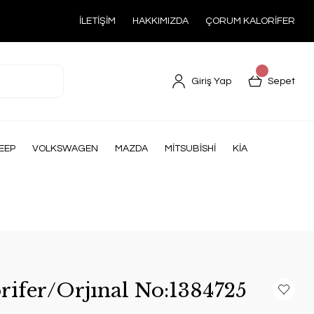
İLETİŞİM
HAKKIMIZDA
ÇORUM KALORİFER
Giriş Yap
Sepet
EEP
VOLKSWAGEN
MAZDA
MİTSUBİSHİ
KİA
ifer/Orjınal No:1384725