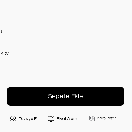
R
+ KDV
Sepete Ekle
Karşılaştır
Tavsiye Et
Fiyat Alarmı