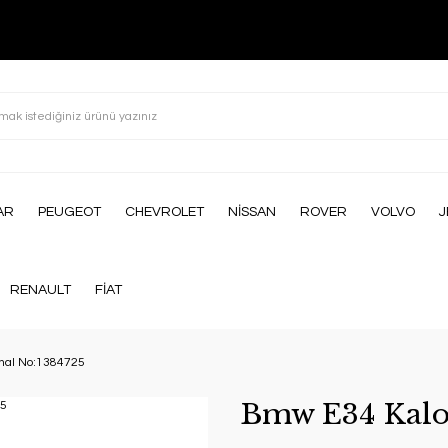
AR
PEUGEOT
CHEVROLET
NİSSAN
ROVER
VOLVO
J
RENAULT
FİAT
ınal No:1384725
Bmw E34 Kalor