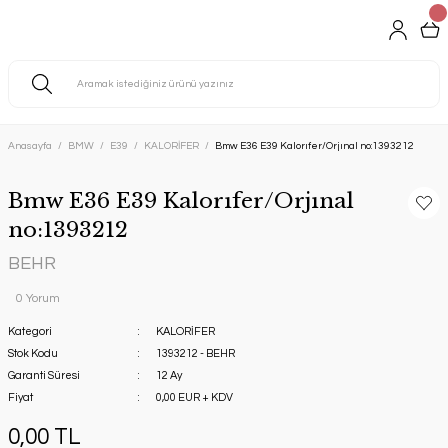
Anasayfa
BMW
E39
KALORİFER
Bmw E36 E39 Kalorıfer/Orjınal no:1393212
Bmw E36 E39 Kalorıfer/Orjınal
no:1393212
BEHR
0 Yorum
Kategori
KALORİFER
Stok Kodu
1393212 - BEHR
Garanti Süresi
12 Ay
Fiyat
0,00 EUR + KDV
0,00 TL