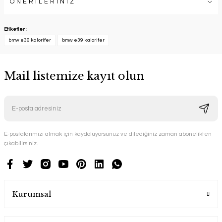
ÖNERİLERİNİZ
Etiketler :
bmw e36 kalorifer
bmw e39 kalorifer
Mail listemize kayıt olun
E-postalarımızı almak için kaydoluyorsunuz ve dilediğiniz zaman abonelikten
çıkabilirsiniz.
Kurumsal