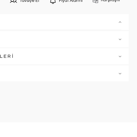
Karşılaştır
Tavsiye Et
Fiyat Alarmı
LERİ