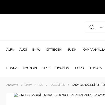
ALFA
AUDİ
BMW
CİTREOEN
SUZİKİ
KAMPANYALIL
HONDA
HYUNDAI
OPEL
HYUNDAI
FORD
TOYOTA
Anasayfa
BMW
E39
KALORİFER
BMW E39 KALORİFER 19