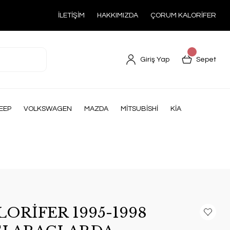
İLETİŞİM
HAKKIMIZDA
ÇORUM KALORİFER
Giriş Yap
Sepet
EEP
VOLKSWAGEN
MAZDA
MİTSUBİSHİ
KİA
ORİFER 1995-1998