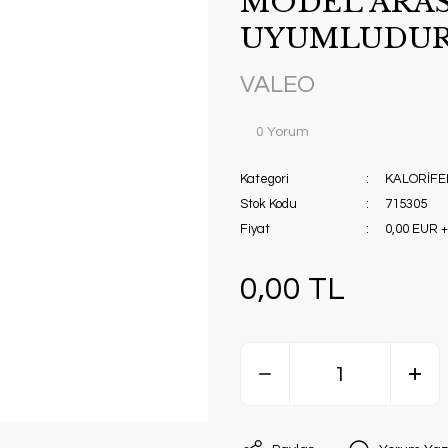
MODEL ARAS
UYUMLUDUR. 
VALEO
0 Yorum
Kategori
KALORİFE
Stok Kodu
715305
Fiyat
0,00 EUR 
0,00 TL