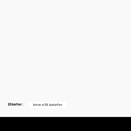
Etiketler :
bmw e39 kalorifer