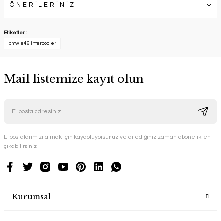
ÖNERİLERİNİZ
Etiketler :
bmw e46 intercooler
Mail listemize kayıt olun
E-postalarımızı almak için kaydoluyorsunuz ve dilediğiniz zaman abonelikten
çıkabilirsiniz.
Kurumsal