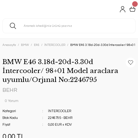
Anasayfa
BMW
E46
İNTERCOOLER
BMW E46 3.18d-20d-3.30d İntercooler/ 98+01 
BMW E46 3.18d-20d-3.30d
İntercooler/ 98+01 Model araclara
uyumlu/Orjınal No:2246795
BEHR
0 Yorum
Kategori
İNTERCOOLER
Stok Kodu
2246795 - BEHR
Fiyat
0,00 EUR + KDV
0,00 TL