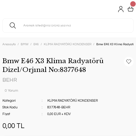
Anasayfa
BMW
E46
KLİMA RADYATÖRÜ KONDENSER
Bmw E46 X3 Klima Radyatör
Bmw E46 X3 Klima Radyatörü
Dizel/Orjınal No:8377648
BEHR
0 Yorum
Kategori
KLİMA RADYATÖRÜ KONDENSER
Stok Kodu
8377648-BEHR
Fiyat
0,00 EUR + KDV
0,00 TL