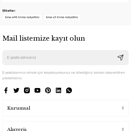
Etiketler :
bmw e46 klima radyatörü
bmw x3 klima radyatörü
Mail listemize kayıt olun
E-postalarımızı almak için kaydoluyorsunuz ve dilediğiniz zaman abonelikten
çıkabilirsiniz.
Kurumsal
Alışveriş