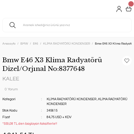
Anasayfa
BMW
E46
KLİMA RADYATÖRÜ KONDENSER
Bmw E46 X3 Klima Radyatör
Bmw E46 X3 Klima Radyatörü
Dizel/Orjınal No:8377648
KALEE
0 Yorum
Kategori
KLİMA RADYATÖRÜ KONDENSER
,
KLİMA RADYATÖRÜ
KONDENSER
Stok Kodu
345615
Fiyat
84,75 USD + KDV
*559,08 TL den başlayan taksitlerle!!