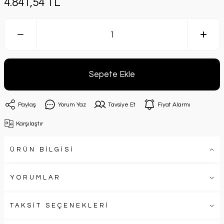
4.841,54 TL
Sepete Ekle
Paylaş
Yorum Yaz
Tavsiye Et
Fiyat Alarmı
Karşılaştır
ÜRÜN BİLGİSİ
YORUMLAR
TAKSİT SEÇENEKLERİ