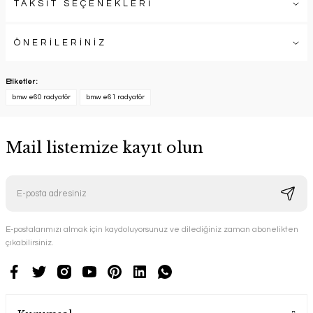
TAKSİT SEÇENEKLERİ
ÖNERİLERİNİZ
Etiketler :
bmw e60 radyatör
bmw e61 radyatör
Mail listemize kayıt olun
E-postalarımızı almak için kaydoluyorsunuz ve dilediğiniz zaman abonelikten
çıkabilirsiniz.