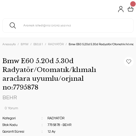
Anasayfa
BMW
E60,61
RADYATÖR
Bmw E60 5.20d 5.30d Radyatör/Otomatık/klımalı
Bmw E60 5.20d 5.30d
Radyatör/Otomatık/klımalı
araclara uyumlu/orjınal
no:7795878
BEHR
0 Yorum
Kategori
RADYATÖR
Stok Kodu
7795878 - BEHR
Garanti Süresi
12 Ay