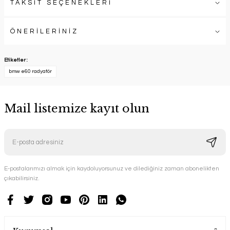
TAKSİT SEÇENEKLERİ
ÖNERİLERİNİZ
Etiketler :
bmw e60 radyatör
Mail listemize kayıt olun
E-postalarımızı almak için kaydoluyorsunuz ve dilediğiniz zaman abonelikten
çıkabilirsiniz.