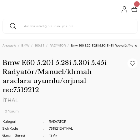
Anasayfa
BMW
E60,61
RADYATÖR
Bmw E60 5.20İ 5.28i 5.30i 5.45i Radyatör/Manue
Bmw E60 5.20İ 5.28i 5.30i 5.45i
Radyatör/Manuel/klımalı
araclara uyumlu/orjınal
no:7519212
İTHAL
0 Yorum
Kategori
RADYATÖR
Stok Kodu
7519212-İTHAL
Garanti Süresi
12 Ay