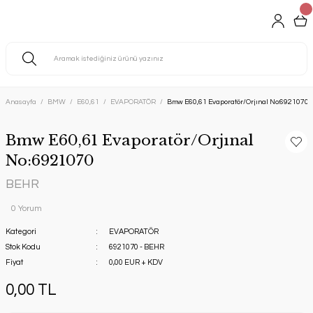
Anasayfa
BMW
E60,61
EVAPORATÖR
Bmw E60,61 Evaporatör/Orjınal No:6921070
Bmw E60,61 Evaporatör/Orjınal
No:6921070
BEHR
0 Yorum
Kategori
EVAPORATÖR
Stok Kodu
6921070 - BEHR
Fiyat
0,00 EUR + KDV
0,00 TL