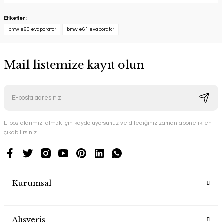
Etiketler :
bmw e60 evaporator
bmw e61 evaporator
Mail listemize kayıt olun
E-postalarımızı almak için kaydoluyorsunuz ve dilediğiniz zaman abonelikten
çıkabilirsiniz.
Kurumsal
Alışveriş