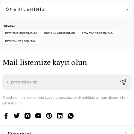
ÖNERİLERİNİZ
Etiketler :
bmw e60 yağ soğutucu
bmw e65 yağ soğutucu
bmw m54 yağ soğutucu
bmw n62 yağ soğutucu
Mail listemize kayıt olun
E-postalarımızı almak için kaydoluyorsunuz ve dilediğiniz zaman abonelikten
çıkabilirsiniz.
Kurumsal