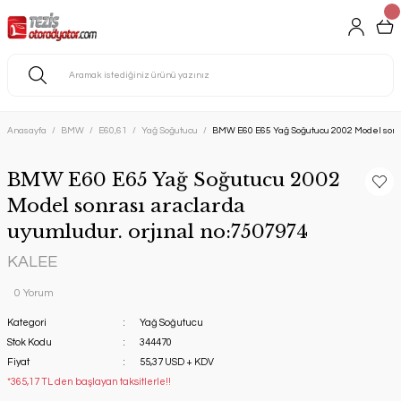
Anasayfa
BMW
E60,61
Yağ Soğutucu
BMW E60 E65 Yağ Soğutucu 2002 Model sonras
BMW E60 E65 Yağ Soğutucu 2002
Model sonrası araclarda
uyumludur. orjınal no:7507974
KALEE
0 Yorum
Kategori
Yağ Soğutucu
Stok Kodu
344470
Fiyat
55,37 USD + KDV
*365,17 TL den başlayan taksitlerle!!