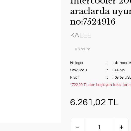
İntercooler 20
araclarda uyu
no:7524916
KALEE
0 Yorum
Kategori
İntercoole
Stok Kodu
344795
Fiyat
109,59 US
*722,99 TL den başlayan taksitlerle!
6.261,02 TL