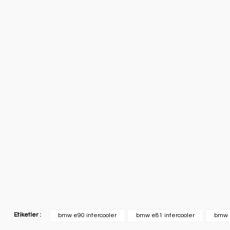
Etiketler :
bmw e90 intercooler
bmw e81 intercooler
bmw n