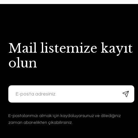
Mail listemize kayıt
olun
E-postalarımızı almak için kaydoluyorsunuz ve dilediğiniz
zaman abonelikten çıkabilirsiniz.