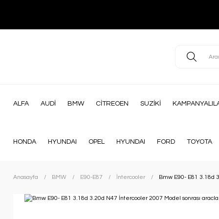
ALFA
AUDİ
BMW
CİTREOEN
SUZİKİ
KAMPANYALIL
HONDA
HYUNDAI
OPEL
HYUNDAI
FORD
TOYOTA
Anasayfa
BMW
E90-E87
İntercooler
Bmw E90- E81 3.18d 3.