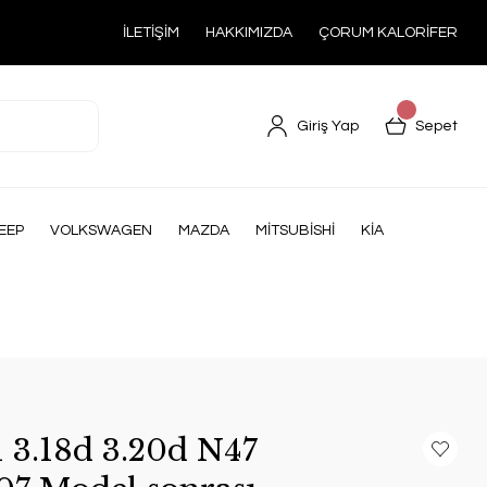
İLETİŞİM
HAKKIMIZDA
ÇORUM KALORİFER
Giriş Yap
Sepet
EEP
VOLKSWAGEN
MAZDA
MİTSUBİSHİ
KİA
3.18d 3.20d N47