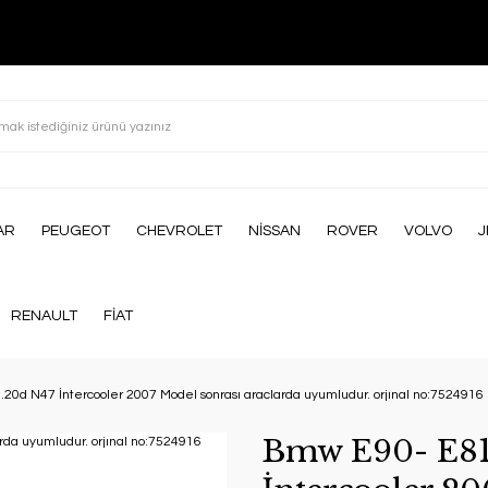
AR
PEUGEOT
CHEVROLET
NİSSAN
ROVER
VOLVO
J
RENAULT
FİAT
20d N47 İntercooler 2007 Model sonrası araclarda uyumludur. orjınal no:7524916
Bmw E90- E81 