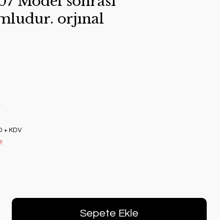
07 Model sonrası
mludur. orjınal
r
D + KDV
!
Sepete Ekle