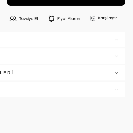
Karşılaştır
Tavsiye Et
Fiyat Alarmı
LERİ