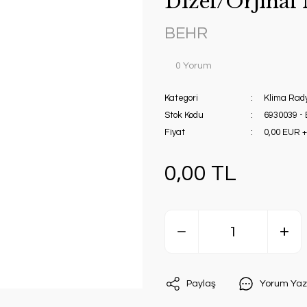
Dizel/Orjına
BEHR
0 Yorum
Kategori
Klima Rad
Stok Kodu
6930039 -
Fiyat
0,00 EUR 
0,00 TL
Paylaş
Yorum Yaz