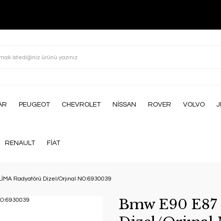
AR
PEUGEOT
CHEVROLET
NİSSAN
ROVER
VOLVO
J
RENAULT
FİAT
İMA Radyatörü Dizel/Orjınal NO:6930039
Bmw E90 E87