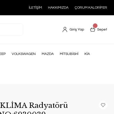
İLETİŞİM
HAKKIMIZDA
ÇORUM KALORİFER
Giriş Yap
Sepet
EEP
VOLKSWAGEN
MAZDA
MİTSUBİSHİ
KİA
 KLİMA Radyatörü