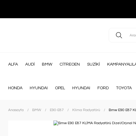
ALFA
AUDİ
BMW
CİTREOEN
SUZİKİ
KAMPANYALIL
HONDA
HYUNDAI
OPEL
HYUNDAI
FORD
TOYOTA
Anasayfa
BMW
E90-E87
Klima Radyatörü
Bmw E90 E87 KL