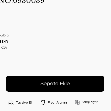
l NO:6930039
yatörü
 BEHR
+ KDV
Sepete Ekle
Karşılaştır
Tavsiye Et
Fiyat Alarmı