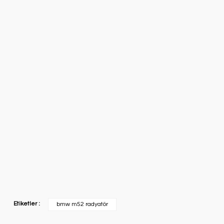
Etiketler :
bmw m52 radyatör