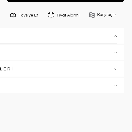
Karşılaştır
Tavsiye Et
Fiyat Alarmı
LERİ