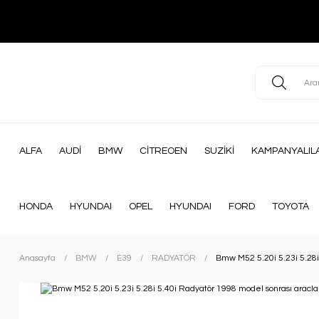
ALFA
AUDİ
BMW
CİTREOEN
SUZİKİ
KAMPANYALIL
HONDA
HYUNDAI
OPEL
HYUNDAI
FORD
TOYOTA
Anasayfa
BMW
E39
RADYATÖR
Bmw M52 5.20i 5.23i 5.28i