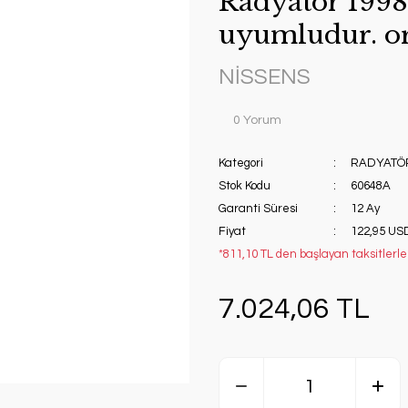
Radyatör 1998
uyumludur. or
NİSSENS
0 Yorum
Kategori
RADYATÖ
Stok Kodu
60648A
Garanti Süresi
12 Ay
Fiyat
122,95 US
*811,10 TL den başlayan taksitlerle!
7.024,06 TL