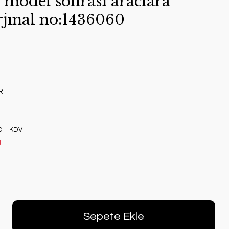
 model sonrası araclara
jınal no:1436060
R
D + KDV
!
Sepete Ekle