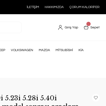
İLETİŞİM
HAKKIMIZDA
ÇORUM KALORİFER
Giriş Yap
Sepet
EEP
VOLKSWAGEN
MAZDA
MİTSUBİSHİ
KİA
5.23i 5.28i 5.40i