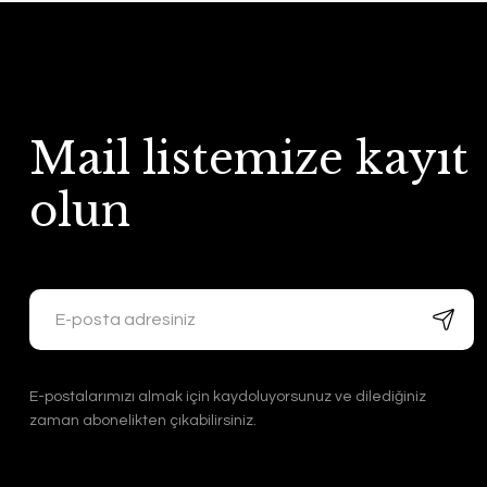
Mail listemize kayıt
olun
E-postalarımızı almak için kaydoluyorsunuz ve dilediğiniz
zaman abonelikten çıkabilirsiniz.