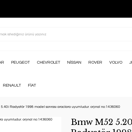
AR
PEUGEOT
CHEVROLET
NİSSAN
ROVER
VOLVO
J
RENAULT
FİAT
 5.40i Radyatör 1998 model sonrası araclara uyumludur. orjınal no:1436060
Bmw M52 5.20i 