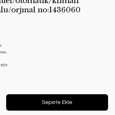
uel/otomatık/klımalı
lu/orjınal no:1436060
R
THAL
+ KDV
Sepete Ekle