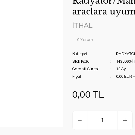
Radyatör/Man
araclara uyum
İTHAL
0 Yorum
Kategori
RADYATÖ
Stok Kodu
1436060-İ
Garanti Süresi
12 Ay
Fiyat
0,00 EUR 
0,00 TL