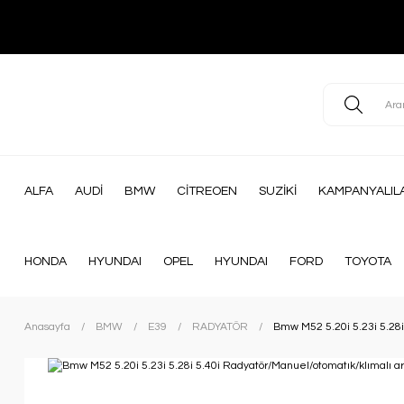
ALFA
AUDİ
BMW
CİTREOEN
SUZİKİ
KAMPANYALIL
HONDA
HYUNDAI
OPEL
HYUNDAI
FORD
TOYOTA
Anasayfa
BMW
E39
RADYATÖR
Bmw M52 5.20i 5.23i 5.28i