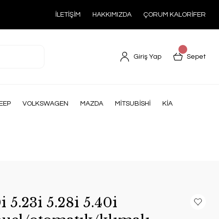
İLETİŞİM
HAKKIMIZDA
ÇORUM KALORİFER
Giriş Yap
Sepet
EEP
VOLKSWAGEN
MAZDA
MİTSUBİSHİ
KİA
5.23i 5.28i 5.40i