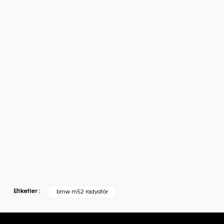
Etiketler :
bmw m52 radyatör