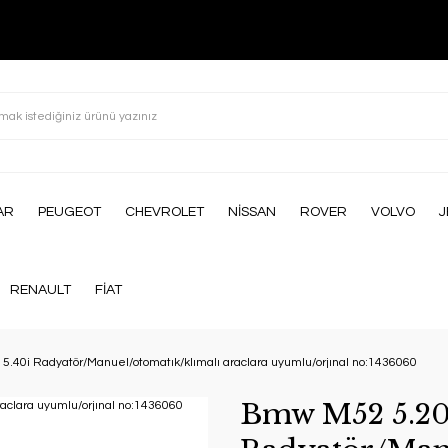
AR
PEUGEOT
CHEVROLET
NİSSAN
ROVER
VOLVO
J
RENAULT
FİAT
 5.40i Radyatör/Manuel/otomatık/klımalı araclara uyumlu/orjınal no:1436060
Bmw M52 5.20i 