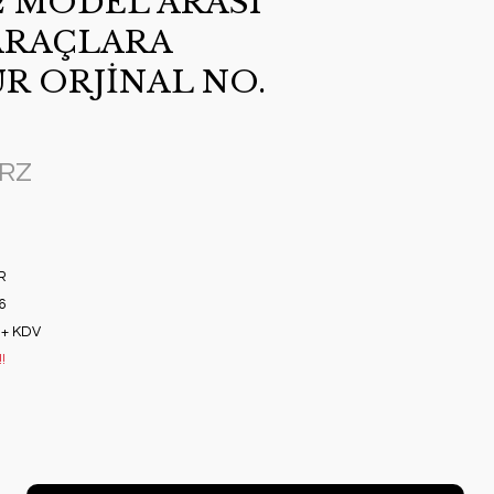
12 MODEL ARASI
ARAÇLARA
 ORJİNAL NO.
BRZ
R
6
 + KDV
!