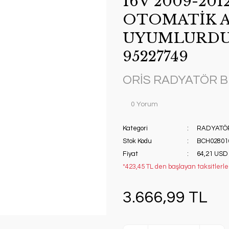
16V 2009-20
OTOMATİK 
UYUMLURDUR
95227749
ORİS RADYATÖR 
0 Yorum
Kategori
RADYATÖ
Stok Kodu
BCH02801
Fiyat
64,21 USD
*423,45 TL den başlayan taksitlerle!
3.666,99 TL