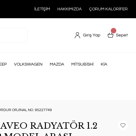
İLETİŞİM
HAKKIMIZDA
ÇORUM KALORİFER
Giriş Yap
Sepet
EEP
VOLKSWAGEN
MAZDA
MİTSUBİSHİ
KİA
RDUR ORJİNAL NO. 95227749
AVEO RADYATÖR 1.2