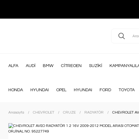
ALFA
AUDİ
BMW
CİTREOEN
SUZİKİ
KAMPANYALIL
HONDA
HYUNDAI
OPEL
HYUNDAI
FORD
TOYOTA
Anasayfa
CHEVROLET
CRUZE
RADYATÖR
CHEVROLET AV