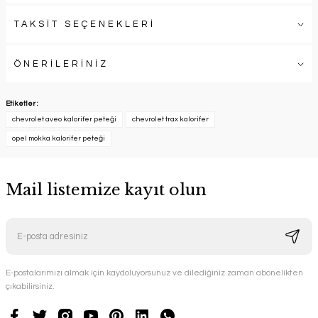
TAKSİT SEÇENEKLERİ
ÖNERİLERİNİZ
Etiketler :
chevrolet aveo kalorifer peteği
chevrolet trax kalorifer
opel mokka kalorifer peteği
Mail listemize kayıt olun
E-postalarımızı almak için kaydoluyorsunuz ve dilediğiniz zaman abonelikten
çıkabilirsiniz.