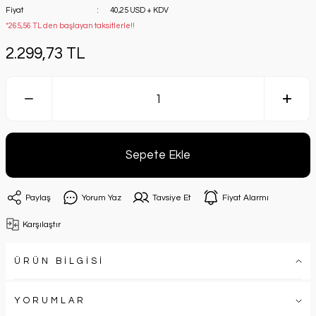
Fiyat
40,25 USD + KDV
*265,56 TL den başlayan taksitlerle!!
2.299,73 TL
Sepete Ekle
Paylaş
Yorum Yaz
Tavsiye Et
Fiyat Alarmı
Karşılaştır
ÜRÜN BİLGİSİ
YORUMLAR