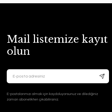
Mail listemize kayıt
olun
E-postalarımızı almak için kaydoluyorsunuz ve dilediğiniz
zaman abonelikten çıkabilirsiniz.