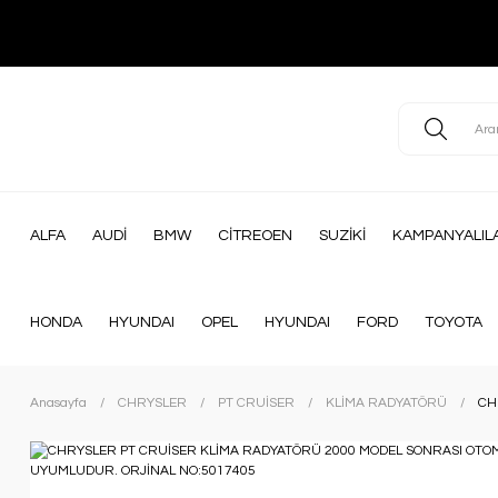
ALFA
AUDİ
BMW
CİTREOEN
SUZİKİ
KAMPANYALIL
HONDA
HYUNDAI
OPEL
HYUNDAI
FORD
TOYOTA
Anasayfa
CHRYSLER
PT CRUİSER
KLİMA RADYATÖRÜ
CH