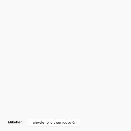
Etiketler :
chrysler pt cruiser radyatör