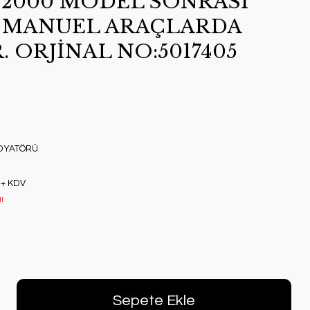
2000 MODEL SONRASI
 MANUEL ARAÇLARDA
 ORJİNAL NO:5017405
DYATÖRÜ
 + KDV
!
Sepete Ekle