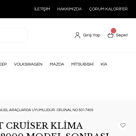
İLETİŞİM
HAKKIMIZDA
ÇORUM KALORİFER
Giriş Yap
Sepet
EEP
VOLKSWAGEN
MAZDA
MİTSUBİSHİ
KİA
ANUEL ARAÇLARDA UYUMLUDUR. ORJİNAL NO:5017405
T CRUİSER KLİMA