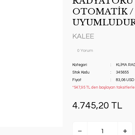
RADYATÖRÜ 
OTOMATİK /
UYUMLUDUR.
KALEE
0 Yorum
Kategori
KLİMA RA
Stok Kodu
345655
Fiyat
83,06 USD
*547,95 TL den başlayan taksitlerle!
4.745,20 TL