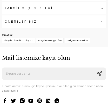
TAKSİT SEÇENEKLERİ
ÖNERİLERİNİZ
Etiketler :
chrysler town&country fan
chrysler voyager fan
dodge caravan fan
Mail listemize kayıt olun
E-postalarımızı almak için kaydoluyorsunuz ve dilediğiniz zaman abonelikten
çıkabilirsiniz.