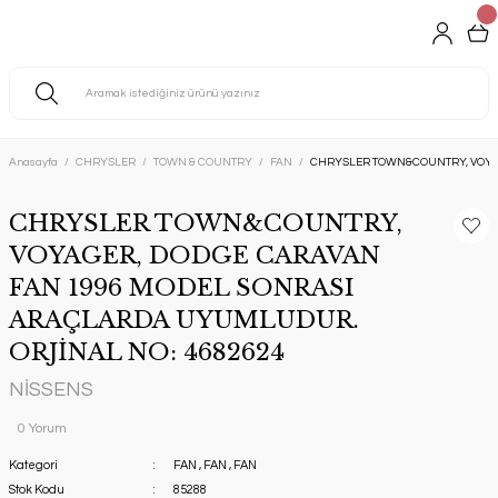
Anasayfa
CHRYSLER
TOWN & COUNTRY
FAN
CHRYSLER TOWN&COUNTRY, VOYAG
CHRYSLER TOWN&COUNTRY,
VOYAGER, DODGE CARAVAN
FAN 1996 MODEL SONRASI
ARAÇLARDA UYUMLUDUR.
ORJİNAL NO: 4682624
NİSSENS
0 Yorum
Kategori
FAN
,
FAN
,
FAN
Stok Kodu
85288