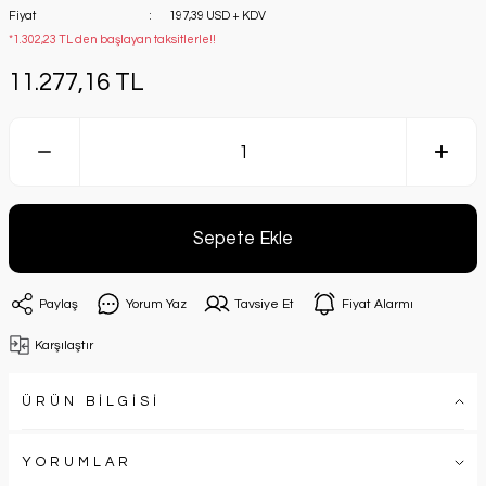
Fiyat
197,39 USD + KDV
*1.302,23 TL den başlayan taksitlerle!!
11.277,16 TL
Sepete Ekle
Paylaş
Yorum Yaz
Tavsiye Et
Fiyat Alarmı
Karşılaştır
ÜRÜN BİLGİSİ
YORUMLAR