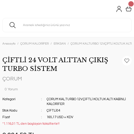
Anasayfa
ÇORUM KALORİFER
ERKSAN
ÇORUM KAL.TURBO 12V.ÇİFTLİ KOLTUK ALTI 
ÇİFTLİ 24 VOLT ALTTAN ÇIKIŞ
TURBO SİSTEM
ÇORUM
0 Yorum
Kategori
ÇORUM KAL.TURBO 12V.ÇİFTLİ KOLTUK ALTI KABİNLİ
KALORİFER
Stok Kodu
ÇİFTLİ04
Fiyat
169,17 USD + KDV
*1.116,01 TL den başlayan taksitlerle!!