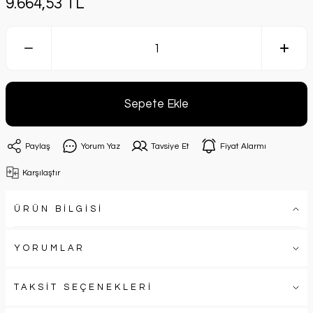
9.664,53 TL
Sepete Ekle
Paylaş
Yorum Yaz
Tavsiye Et
Fiyat Alarmı
Karşılaştır
ÜRÜN BİLGİSİ
YORUMLAR
TAKSİT SEÇENEKLERİ