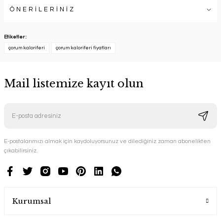
ÖNERİLERİNİZ
Etiketler :
çorum kaloriferi
çorum kaloriferi fiyatları
Mail listemize kayıt olun
E-postalarımızı almak için kaydoluyorsunuz ve dilediğiniz zaman abonelikten
çıkabilirsiniz.
Kurumsal