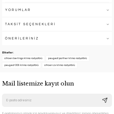
YORUMLAR
TAKSİT SEÇENEKLERİ
ÖNERİLERİNİZ
Etiketler :
citroen berlingo klima radyatörü
peugeot partner klima radyatörü
peugeot 306 klima radyatörü
citroen zx klima radyatörü
Mail listemize kayıt olun
E-postalarımızı almak için kaydoluyorsunuz ve dilediğiniz zaman abonelikten