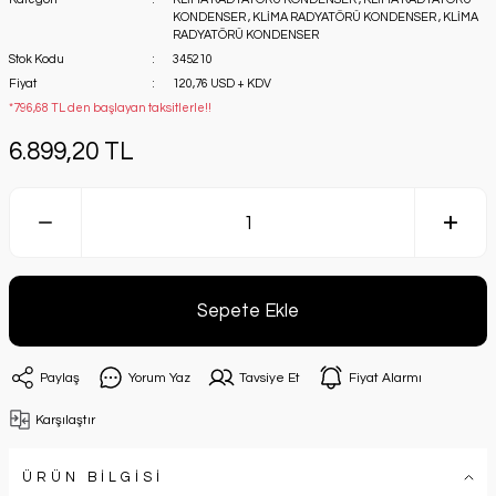
KONDENSER
,
KLİMA RADYATÖRÜ KONDENSER
,
KLİMA
RADYATÖRÜ KONDENSER
Stok Kodu
345210
Fiyat
120,76 USD + KDV
*796,68 TL den başlayan taksitlerle!!
6.899,20 TL
Sepete Ekle
Paylaş
Yorum Yaz
Tavsiye Et
Fiyat Alarmı
Karşılaştır
ÜRÜN BİLGİSİ