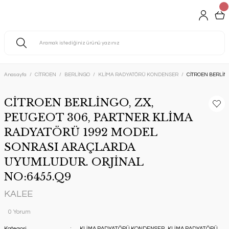
Anasayfa
CİTROEN
BERLİNGO
KLİMA RADYATÖRÜ KONDENSER
CİTROEN BERLİN
CİTROEN BERLİNGO, ZX,
PEUGEOT 306, PARTNER KLİMA
RADYATÖRÜ 1992 MODEL
SONRASI ARAÇLARDA
UYUMLUDUR. ORJİNAL
NO:6455.Q9
KALEE
0 Yorum
Kategori
KLİMA RADYATÖRÜ KONDENSER
,
KLİMA RADYATÖRÜ