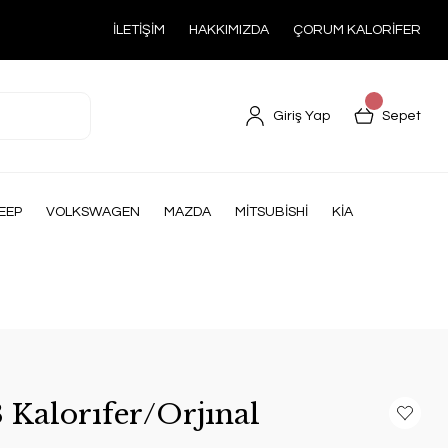
İLETİŞİM
HAKKIMIZDA
ÇORUM KALORİFER
Giriş Yap
Sepet
EEP
VOLKSWAGEN
MAZDA
MİTSUBİSHİ
KİA
 Kalorıfer/Orjınal