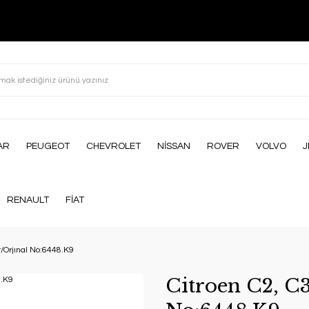
AR
PEUGEOT
CHEVROLET
NİSSAN
ROVER
VOLVO
J
RENAULT
FİAT
r/Orjınal No:6448.K9
Citroen C2, C3