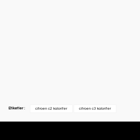
Etiketler :
citroen c2 kalorifer
citroen c3 kalorifer