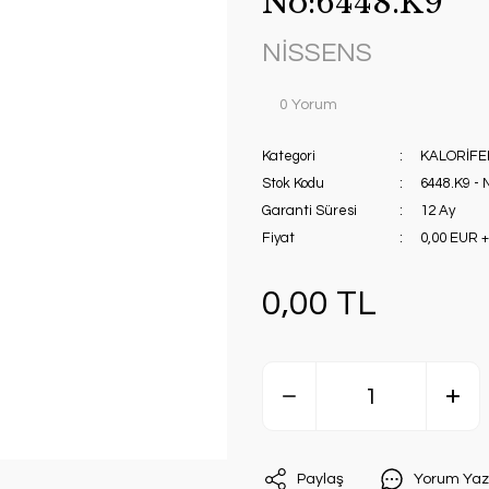
No:6448.K9
NİSSENS
0 Yorum
Kategori
KALORİFE
Stok Kodu
6448.K9 -
Garanti Süresi
12 Ay
Fiyat
0,00 EUR 
0,00 TL
Paylaş
Yorum Yaz