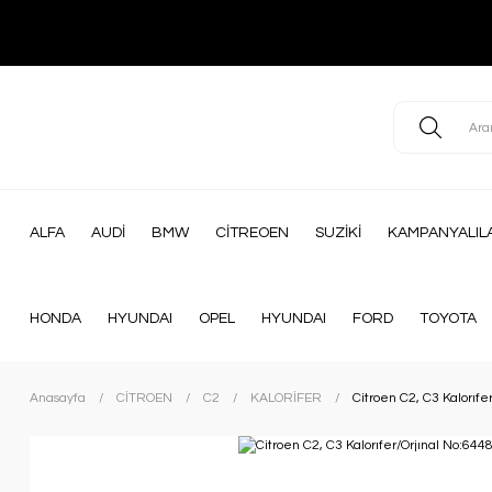
ALFA
AUDİ
BMW
CİTREOEN
SUZİKİ
KAMPANYALIL
HONDA
HYUNDAI
OPEL
HYUNDAI
FORD
TOYOTA
Anasayfa
CİTROEN
C2
KALORİFER
Citroen C2, C3 Kalorıfe