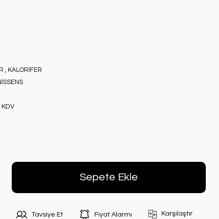
R
,
KALORİFER
 NİSSENS
+ KDV
Sepete Ekle
Karşılaştır
Tavsiye Et
Fiyat Alarmı