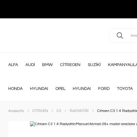
ALFA
AUDİ
BMW
CİTREOEN
SUZİKİ
KAMPANYALIL
HONDA
HYUNDAI
OPEL
HYUNDAI
FORD
TOYOTA
Anasayfa
CİTROEN
C3
RADYATÖR
Cıtroen C3 1.4 Radyatö