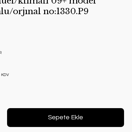
uel/klımalı 09+ model
lu/orjınal no:1330.P9
R
+ KDV
Sepete Ekle