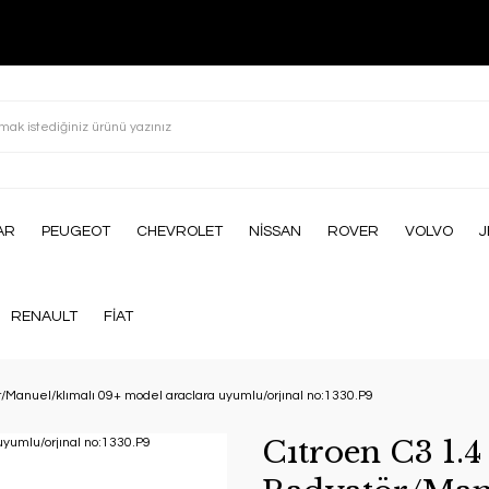
AR
PEUGEOT
CHEVROLET
NİSSAN
ROVER
VOLVO
J
RENAULT
FİAT
r/Manuel/klımalı 09+ model araclara uyumlu/orjınal no:1330.P9
Cıtroen C3 1.4