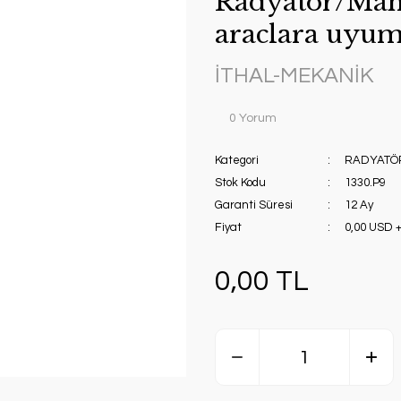
Radyatör/Man
araclara uyum
İTHAL-MEKANİK
0 Yorum
Kategori
RADYATÖ
Stok Kodu
1330.P9
Garanti Süresi
12 Ay
Fiyat
0,00 USD 
0,00 TL