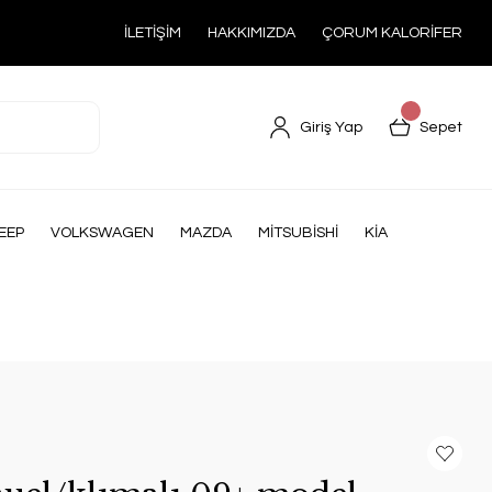
İLETİŞİM
HAKKIMIZDA
ÇORUM KALORİFER
Giriş Yap
Sepet
EEP
VOLKSWAGEN
MAZDA
MİTSUBİSHİ
KİA