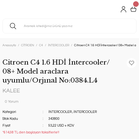
Anasayfa
CİTROEN
C4
İNTERCOOLER
Citroen C4 1.6 HDİ İntercooler/ 08+ Model ar
Citroen C4 1.6 HDİ İntercooler/
08+ Model araclara
uyumlu/Orjınal No:0384.L4
KALEE
0 Yorum
Kategori
İNTERCOOLER
,
İNTERCOOLER
Stok Kodu
343800
Fiyat
93,22 USD + KDV
*614,98 TL den başlayan taksitlerle!!