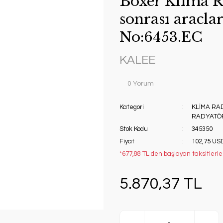
Boxer Klima 
sonrası aracl
No:6453.EC
KALEE
0 Yorum
Kategori
KLİMA R
RADYATÖ
Stok Kodu
345350
Fiyat
102,75 US
*677,88 TL den başlayan taksitlerle!
5.870,37 TL