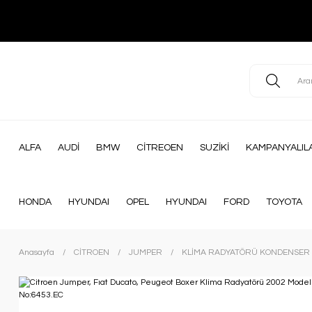
ALFA
AUDİ
BMW
CİTREOEN
SUZİKİ
KAMPANYALIL
HONDA
HYUNDAI
OPEL
HYUNDAI
FORD
TOYOTA
Anasayfa
CİTROEN
JUMPER
KLİMA RADYATÖRÜ KONDENSER