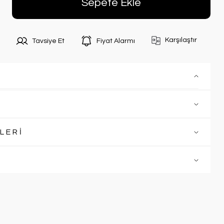
Sepete Ekle
Karşılaştır
Tavsiye Et
Fiyat Alarmı
LERİ