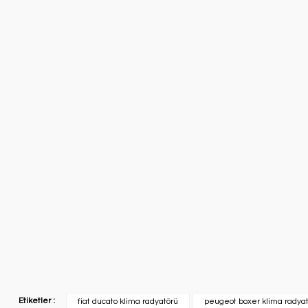
Etiketler :
fiat ducato klima radyatörü
peugeot boxer klima radya