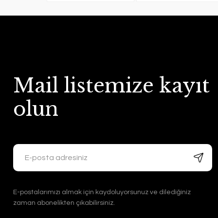
Mail listemize kayıt
olun
E-postalarımızı almak için kaydoluyorsunuz ve dilediğiniz
zaman abonelikten çıkabilirsiniz.