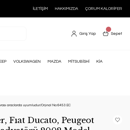
İLETİŞİM
HAKKIMIZDA
ÇORUM KALORİFER
Giriş Yap
Sepet
EEP
VOLKSWAGEN
MAZDA
MİTSUBİSHİ
KİA
rası araclarda uyumludur/Orjınal No:6453.EC
, Fıat Ducato, Peugeot