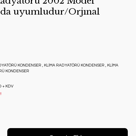
Radyatörü 2002 Model
arda uyumludur/Orjınal
ADYATÖRÜ KONDENSER
,
KLİMA RADYATÖRÜ KONDENSER
,
KLİMA
RÜ KONDENSER
D + KDV
!