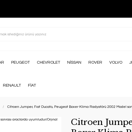
AR
PEUGEOT
CHEVROLET
NİSSAN
ROVER
VOLVO
J
RENAULT
FİAT
Citroen Jumper, Fıat Ducato, Peugeot Boxer Klima Radyatörü 2002 Model son
Citroen Jumper