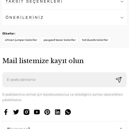
TAKSİT SEÇENEKLERİ
ÖNERİLERİNİZ
Etiketler :
citroen jumper kalorifer
peugeot boxer kalorifer
fıat ducato kalorifer
Mail listemize kayıt olun
E-postalarımızı almak için kaydoluyorsunuz ve dilediğiniz zaman abonelikten
çıkabilirsiniz.