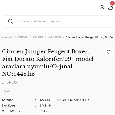
Anasayfa
CİTROEN
JUMPER
KALORİFER
Citroen Jumper Peugeot Boxer, Fiat Duca
Citroen Jumper Peugeot Boxer,
Fiat Ducato Kalorıfer/99+ model
araclara uyumlu/Orjınal
NO:6448.h8
J DEUS
0 Yorum
Kategori
KALORİFER
,
KALORİFER
,
KALORİFER
Stok Kodu
6448.h8-
Garanti Süresi
12 Ay