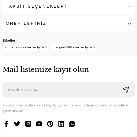
TAKSİT SEÇENEKLERİ
ÖNERİLERİNİZ
Etiketler :
citroen xsara klima radyatörü
peugeot 306 klima radyatörü
Mail listemize kayıt olun
E-postalarımızı almak için kaydoluyorsunuz ve dilediğiniz zaman abonelikten
çıkabilirsiniz.