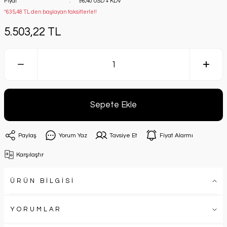
Fiyat
96,40 USD + KDV
*635,48 TL den başlayan taksitlerle!!
5.503,22 TL
Sepete Ekle
Paylaş
Yorum Yaz
Tavsiye Et
Fiyat Alarmı
Karşılaştır
ÜRÜN BİLGİSİ
YORUMLAR