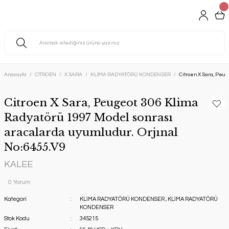
Anasayfa
CİTROEN
X SARA
KLİMA RADYATÖRÜ KONDENSER
Citroen X Sara, Peug
Citroen X Sara, Peugeot 306 Klima
Radyatörü 1997 Model sonrası
aracalarda uyumludur. Orjınal
No:6455.V9
KALEE
0 Yorum
Kategori
KLİMA RADYATÖRÜ KONDENSER
,
KLİMA RADYATÖRÜ
KONDENSER
Stok Kodu
345215