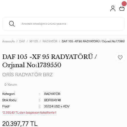
Anasayfa
DAF
XF105
RADYATÖR
DAF 105 -XF 95 RADYATÖRÜ / Orjınal No:173955
DAF 105 -XF 95 RADYATÖRÜ /
Orjınal No:1739550
ORİS RADYATÖR BRZ
0 Yorum
Kategori
RADYATÖR
Stok Kodu
BDF004Y48
Fiyat
357,04 USD + KDV
*2.355,43 TL den başlayan taksitlerle!!
20.397,77 TL