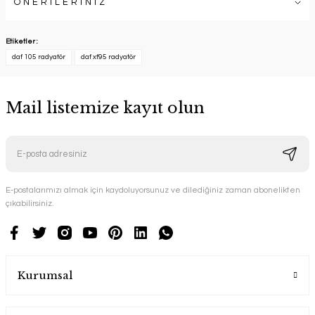
ÖNERİLERİNİZ
Etiketler :
daf 105 radyatör
daf xf95 radyatör
Mail listemize kayıt olun
E-postalarımızı almak için kaydoluyorsunuz ve dilediğiniz zaman abonelikten
çıkabilirsiniz.
Kurumsal