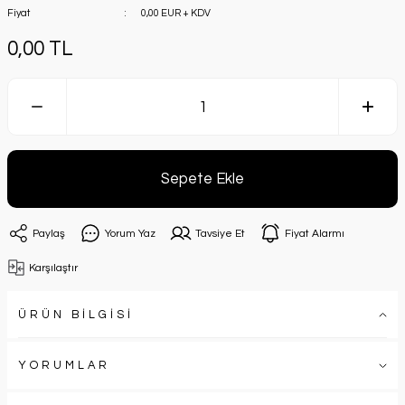
Fiyat
0,00 EUR + KDV
0,00 TL
Sepete Ekle
Paylaş
Yorum Yaz
Tavsiye Et
Fiyat Alarmı
Karşılaştır
ÜRÜN BİLGİSİ
YORUMLAR