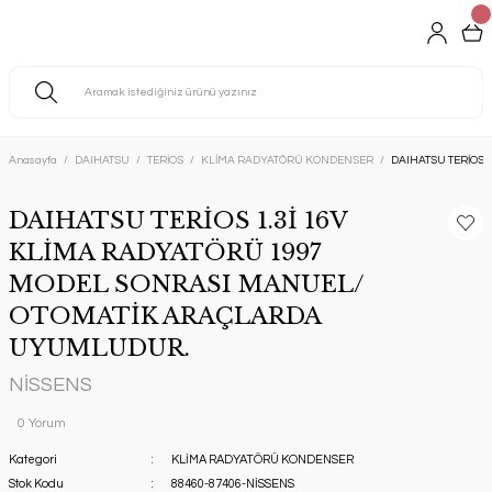
Anasayfa
DAIHATSU
TERİOS
KLİMA RADYATÖRÜ KONDENSER
DAIHATSU TERİOS
DAIHATSU TERİOS 1.3İ 16V
KLİMA RADYATÖRÜ 1997
MODEL SONRASI MANUEL/
OTOMATİK ARAÇLARDA
UYUMLUDUR.
NİSSENS
0 Yorum
Kategori
KLİMA RADYATÖRÜ KONDENSER
Stok Kodu
88460-87406-NİSSENS