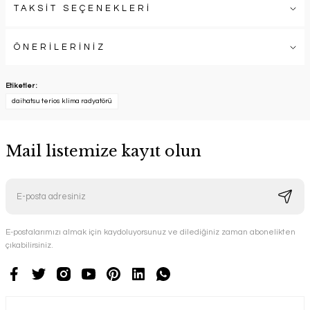
TAKSİT SEÇENEKLERİ
ÖNERİLERİNİZ
Etiketler :
daihatsu terios klima radyatörü
Mail listemize kayıt olun
E-postalarımızı almak için kaydoluyorsunuz ve dilediğiniz zaman abonelikten
çıkabilirsiniz.