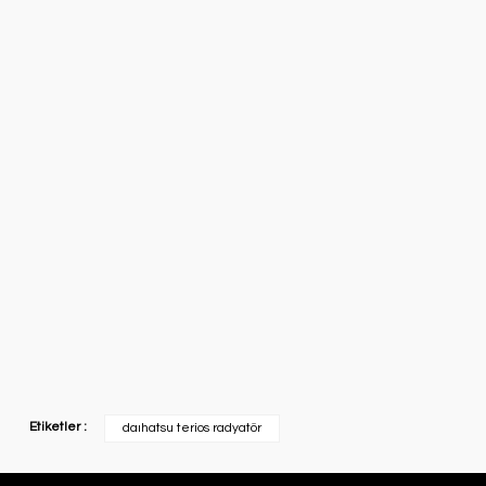
Etiketler :
daıhatsu terios radyatör