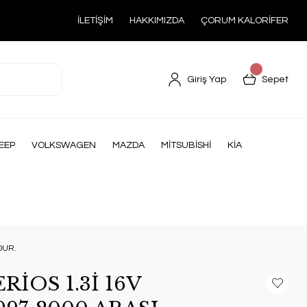
İLETİŞİM
HAKKIMIZDA
ÇORUM KALORİFER
Giriş Yap
Sepet
EEP
VOLKSWAGEN
MAZDA
MİTSUBİSHİ
KİA
DUR.
İOS 1.3İ 16V