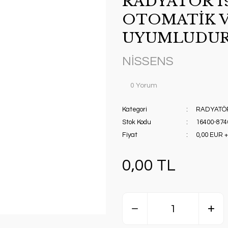
RADYATÖR 19
OTOMATİK V
UYUMLUDUR
NİSSENS
0 Yorum
Kategori
RADYATÖ
Stok Kodu
16400-874
Fiyat
0,00 EUR 
0,00 TL