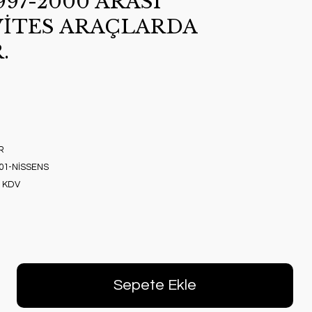
97-2000 ARASI
İTES ARAÇLARDA
.
R
01-NİSSENS
+ KDV
Sepete Ekle