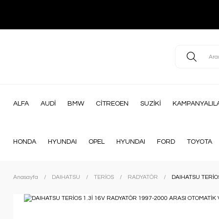
ALFA
AUDİ
BMW
CİTREOEN
SUZİKİ
KAMPANYALIL
HONDA
HYUNDAI
OPEL
HYUNDAI
FORD
TOYOTA
Anasayfa
DAIHATSU
TERİOS
RADYATÖR
DAIHATSU TERİO