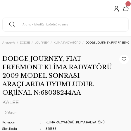
Anasayfa
DODGE
JOURNEY
KLİMA RADYATÖRÜ
DODGE JOURNEY, FIAT FREEMO
DODGE JOURNEY, FIAT
FREEMONT KLİMA RADYATÖRÜ
2009 MODEL SONRASI
ARAÇLARDA UYUMLUDUR.
ORJİNAL N:68038244AA
KALEE
0 Yorum
Kategori
KLİMA RADYATÖRÜ
,
KLİMA RADYATÖRÜ
Stok Kodu
345685