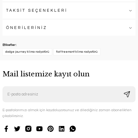
TAKSİT SEÇENEKLERİ
ÖNERİLERİNİZ
Etiketler :
dodge journey klima radyatörü
fiat freemont klima radyatörü
Mail listemize kayıt olun
E-postalarımızı almak için kaydoluyorsunuz ve dilediğiniz zaman abonelikten
çıkabilirsiniz.