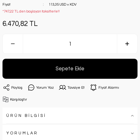
Fiyat
113,35 USD + KDV
*747,22 TL den başlayan taksitlerle!!
6.470,82 TL
Sepete Ekle
Paylaş
Yorum Yaz
Tavsiye Et
Fiyat Alarmı
Karşılaştır
ÜRÜN BİLGİSİ
YORUMLAR