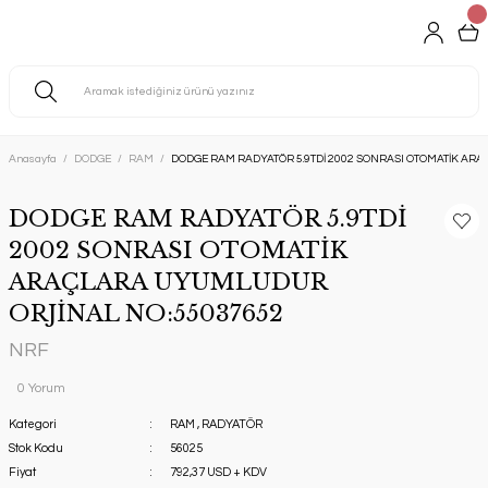
Anasayfa
DODGE
RAM
DODGE RAM RADYATÖR 5.9TDİ 2002 SONRASI OTOMATİK A
DODGE RAM RADYATÖR 5.9TDİ
2002 SONRASI OTOMATİK
ARAÇLARA UYUMLUDUR
ORJİNAL NO:55037652
NRF
0 Yorum
Kategori
RAM
,
RADYATÖR
Stok Kodu
56025
Fiyat
792,37 USD + KDV