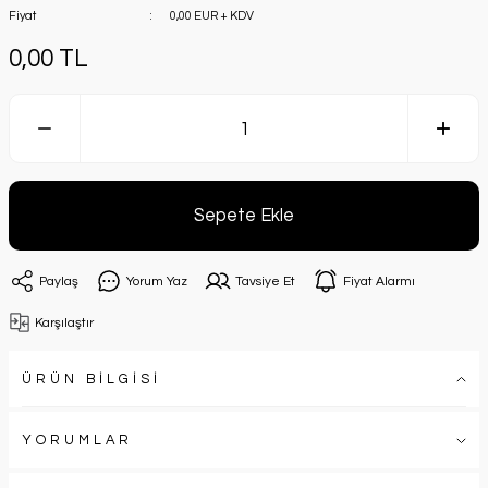
Fiyat
0,00 EUR + KDV
0,00 TL
Sepete Ekle
Paylaş
Yorum Yaz
Tavsiye Et
Fiyat Alarmı
Karşılaştır
ÜRÜN BİLGİSİ
YORUMLAR