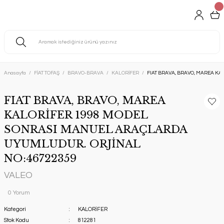
Anasayfa
FİAT TOFAŞ
BRAVO-BRAVA
KALORİFER
FIAT BRAVA, BRAVO, MAREA K
FIAT BRAVA, BRAVO, MAREA
KALORİFER 1998 MODEL
SONRASI MANUEL ARAÇLARDA
UYUMLUDUR. ORJİNAL
NO:46722359
VALEO
0 Yorum
Kategori
KALORİFER
Stok Kodu
812281