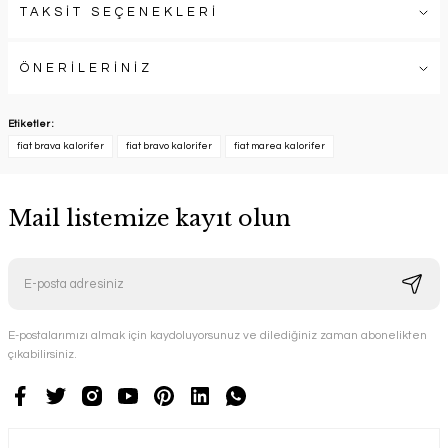
TAKSİT SEÇENEKLERİ
ÖNERİLERİNİZ
Etiketler :
fiat brava kalorifer
fiat bravo kalorifer
fiat marea kalorifer
Mail listemize kayıt olun
E-postalarımızı almak için kaydoluyorsunuz ve dilediğiniz zaman abonelikten
çıkabilirsiniz.