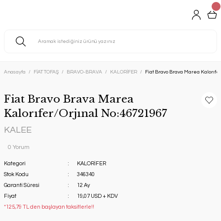
Anasayfa
FİAT TOFAŞ
BRAVO-BRAVA
KALORİFER
Fiat Bravo Brava Marea Kalorıfe
Fiat Bravo Brava Marea
Kalorıfer/Orjınal No:46721967
KALEE
0 Yorum
Kategori
KALORİFER
Stok Kodu
346340
Garanti Süresi
12 Ay
Fiyat
19,07 USD + KDV
*125,79 TL den başlayan taksitlerle!!