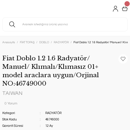
Anasayfa
FİAT TOFAŞ
DOBLO
RADYATÖR
Fiat Doblo 1.2 1.6 Radyatör/ Manuel/ Klı
Fiat Doblo 1.2 1.6 Radyatör/
Manuel/ Klımalı/Klımasız 01+
model araclara uygun/Orjinal
NO:46749000
TAIWAN
0 Yorum
Kategori
RADYATÖR
Stok Kodu
46749000
Garanti Süresi
12 Ay