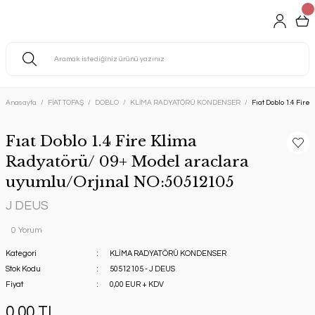
Anasayfa
FİAT TOFAŞ
DOBLO
KLİMA RADYATÖRÜ KONDENSER
Fıat Doblo 1.4 Fir
Fıat Doblo 1.4 Fire Klima
Radyatörü/ 09+ Model araclara
uyumlu/Orjınal NO:50512105
J DEUS
0 Yorum
Kategori
KLİMA RADYATÖRÜ KONDENSER
Stok Kodu
50512105 - J DEUS
Fiyat
0,00 EUR + KDV
0,00 TL